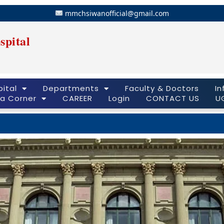
mmchsiwanofficial@gmail.com
spital
ital
Departments
Faculty & Doctors
In
a Corner
CAREER
Login
CONTACT US
U