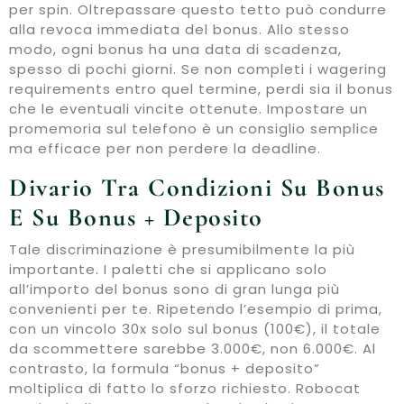
per spin. Oltrepassare questo tetto può condurre
alla revoca immediata del bonus. Allo stesso
modo, ogni bonus ha una data di scadenza,
spesso di pochi giorni. Se non completi i wagering
requirements entro quel termine, perdi sia il bonus
che le eventuali vincite ottenute. Impostare un
promemoria sul telefono è un consiglio semplice
ma efficace per non perdere la deadline.
Divario Tra Condizioni Su Bonus
E Su Bonus + Deposito
Tale discriminazione è presumibilmente la più
importante. I paletti che si applicano solo
all’importo del bonus sono di gran lunga più
convenienti per te. Ripetendo l’esempio di prima,
con un vincolo 30x solo sul bonus (100€), il totale
da scommettere sarebbe 3.000€, non 6.000€. Al
contrasto, la formula “bonus + deposito”
moltiplica di fatto lo sforzo richiesto. Robocat