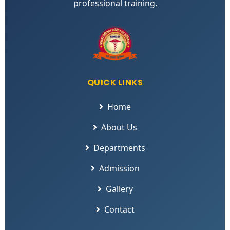
professional training.
QUICK LINKS
Home
About Us
Departments
Admission
Gallery
Contact