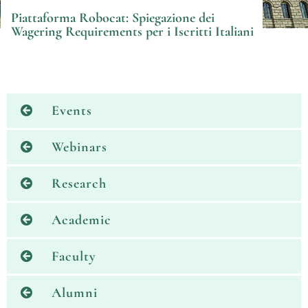
Piattaforma Robocat: Spiegazione dei
Wagering Requirements per i Iscritti Italiani
Events
Webinars
Research
Academic
Faculty
Alumni