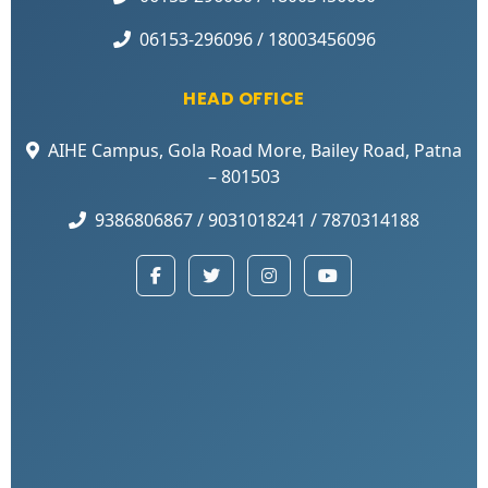
06153-296096 / 18003456096
HEAD OFFICE
AIHE Campus, Gola Road More, Bailey Road, Patna
– 801503
9386806867 / 9031018241 / 7870314188