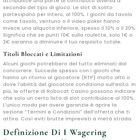
attribuisce una parte di contributo diversa a
seconda del tipo di gioco. Le slot di solito
partecipano per intero, al 100%. I giochi da tavolo
come tavolo, ventuno o il video poker hanno
invece una aliquota inferiore, spesso il 10% o il 20%.
Significa che se punti 10€ sulla roulette, solo 1€ o
2€ saranno a diminuire il tuo requisito totale.
Titoli Bloccati e Limitazioni
Alcuni giochi potrebbero del tutto eliminati dal
concorrere. Succede spesso con i giochi che
hanno un ritorno al giocatore (RTP) molto alto o
dove l’abilità del giocatore condiziona sull’esito. In
più, le offerte di Robocat Casino possono indicare
che solo un certo lista di slot contribuisce al 100%.
L’unico modo per avere garanzie è aprire la
sezione “Termini e Condizioni” dell’offerta che ti
attira. Così eviti brutte imprevisti a metà strada.
Definizione Di I Wagering