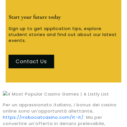
Start your future today
Sign up to get application tips, explore
student stories and find out about our latest
events.
Contact Us
Per un appassionato italiano, i bonus dei casino
online sono un’opportunità allettante,
https://rrobocatcasino.com/it-it/
. Ma per
convertire un’offerta in denaro prelevabile,