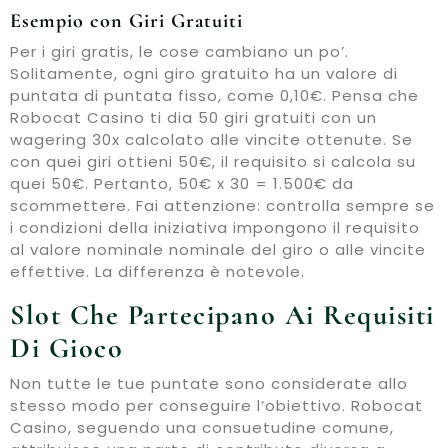
Esempio con Giri Gratuiti
Per i giri gratis, le cose cambiano un po’.
Solitamente, ogni giro gratuito ha un valore di
puntata di puntata fisso, come 0,10€. Pensa che
Robocat Casino ti dia 50 giri gratuiti con un
wagering 30x calcolato alle vincite ottenute. Se
con quei giri ottieni 50€, il requisito si calcola su
quei 50€. Pertanto, 50€ x 30 = 1.500€ da
scommettere. Fai attenzione: controlla sempre se
i condizioni della iniziativa impongono il requisito
al valore nominale nominale del giro o alle vincite
effettive. La differenza è notevole.
Slot Che Partecipano Ai Requisiti
Di Gioco
Non tutte le tue puntate sono considerate allo
stesso modo per conseguire l’obiettivo. Robocat
Casino, seguendo una consuetudine comune,