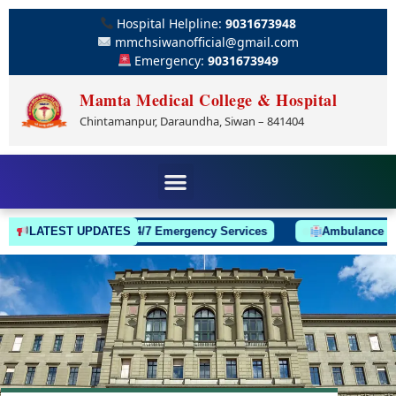
Hospital Helpline:
9031673948
mmchsiwanofficial@gmail.com
Emergency:
9031673949
Mamta Medical College & Hospital
Chintamanpur, Daraundha, Siwan – 841404
LATEST UPDATES
24/7 Emergency Services
Ambulance Always 