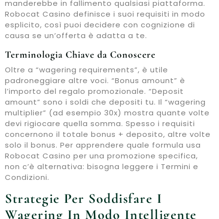
manderebbe in fallimento qualsiasi piattaforma.
Robocat Casino definisce i suoi requisiti in modo
esplicito, così puoi decidere con cognizione di
causa se un’offerta è adatta a te.
Terminologia Chiave da Conoscere
Oltre a “wagering requirements”, è utile
padroneggiare altre voci. “Bonus amount” è
l’importo del regalo promozionale. “Deposit
amount” sono i soldi che depositi tu. Il “wagering
multiplier” (ad esempio 30x) mostra quante volte
devi rigiocare quella somma. Spesso i requisiti
concernono il totale bonus + deposito, altre volte
solo il bonus. Per apprendere quale formula usa
Robocat Casino per una promozione specifica,
non c’è alternativa: bisogna leggere i Termini e
Condizioni.
Strategie Per Soddisfare I
Wagering In Modo Intelligente