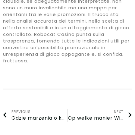
clausole, se adeguatamente interpretate, non
sono un muro invalicabile ma una mappa per
orientarsi tra le varie promozioni. Il trucco sta
nella analisi accurata dei termini, nella scelta di
offerte sostenibili e in un atteggiamento di gioco
controllato. Robocat Casino punta sulla
trasparenza, fornendo tutte le indicazioni utili per
convertire un’possibilità promozionale in
un’esperienza di gioco appagante e, si confida,
fruttuosa.
PREVIOUS
NEXT
Gdzie marzenia o kasynie online stają się rzeczywistością dla Polski z Boomzino Casino
Op welke manier Winz Casino mijn manier van spelen voorgoed transformeerde