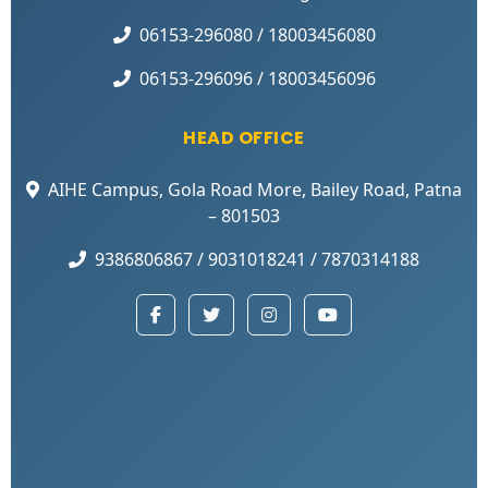
06153-296080 / 18003456080
06153-296096 / 18003456096
HEAD OFFICE
AIHE Campus, Gola Road More, Bailey Road, Patna
– 801503
9386806867 / 9031018241 / 7870314188