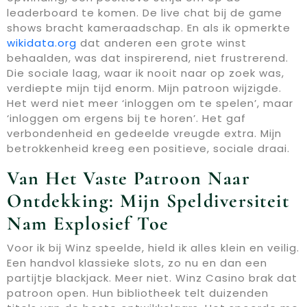
leaderboard te komen. De live chat bij de game
shows bracht kameraadschap. En als ik opmerkte
wikidata.org
dat anderen een grote winst
behaalden, was dat inspirerend, niet frustrerend.
Die sociale laag, waar ik nooit naar op zoek was,
verdiepte mijn tijd enorm. Mijn patroon wijzigde.
Het werd niet meer ‘inloggen om te spelen’, maar
‘inloggen om ergens bij te horen’. Het gaf
verbondenheid en gedeelde vreugde extra. Mijn
betrokkenheid kreeg een positieve, sociale draai.
Van Het Vaste Patroon Naar
Ontdekking: Mijn Speldiversiteit
Nam Explosief Toe
Voor ik bij Winz speelde, hield ik alles klein en veilig.
Een handvol klassieke slots, zo nu en dan een
partijtje blackjack. Meer niet. Winz Casino brak dat
patroon open. Hun bibliotheek telt duizenden