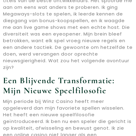
titels van de beste ontwikkelaars. Het spoorde me
aan om eens wat anders te proberen. Ik ging
Megaways-slots te spelen, ik leerde kennen de
diepgang van bonus-koopspellen, en ik waagde
me aan live game shows met een echte host. Die
diversiteit was een eyeopener. Mijn brein bleef
betrokken, want elk spel vroeg nieuwe regels en
een andere tactiek. De gewoonte om hetzelfde te
doen, werd vervangen door oprechte
nieuwsgierigheid. Wat zou het volgende avontuur
zijn?
Een Blijvende Transformatie:
Mijn Nieuwe Speelfilosofie
Mijn periode bij Winz Casino heeft meer
opgeleverd dan mijn favoriete spellen wisselen.
Het heeft een nieuwe speelfilosofie
geïntroduceerd. Ik ben nu een speler die gericht is
op kwaliteit, afwisseling en bewust genot. Ik zie
een online casino niet langer als een