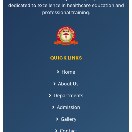
dedicated to excellence in healthcare education and
professional training.
QUICK LINKS
Home
About Us
Departments
Admission
Gallery
Contact