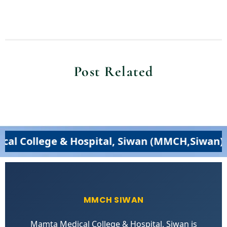
Post Related
ege & Hospital, Siwan (MMCH,Siwan) – Excel
MMCH SIWAN
Mamta Medical College & Hospital, Siwan is