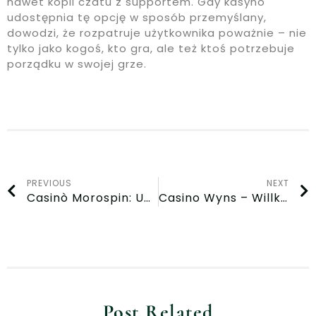
nawet kopii czatu z supportem. Gdy kasyno
udostępnia tę opcję w sposób przemyślany,
dowodzi, że rozpatruje użytkownika poważnie – nie
tylko jako kogoś, kto gra, ale też ktoś potrzebuje
porządku w swojej grze.
PREVIOUS
NEXT
Casinò Morospin: Un Giocatore Svizzero ha Monitorato i Tempi di Risposta della Live Chat
Casino Wyns – Willkommensangebot: Anleitung zur Nutzung und Beanspruchung in Österreich
Post Related