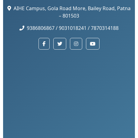
AIHE Campus, Gola Road More, Bailey Road, Patna
– 801503
9386806867 / 9031018241 / 7870314188