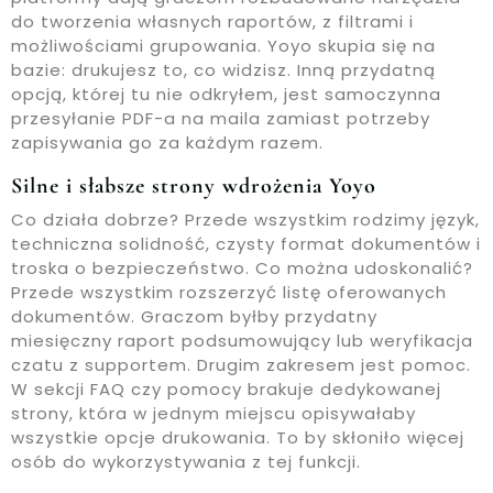
do tworzenia własnych raportów, z filtrami i
możliwościami grupowania. Yoyo skupia się na
bazie: drukujesz to, co widzisz. Inną przydatną
opcją, której tu nie odkryłem, jest samoczynna
przesyłanie PDF-a na maila zamiast potrzeby
zapisywania go za każdym razem.
Silne i słabsze strony wdrożenia Yoyo
Co działa dobrze? Przede wszystkim rodzimy język,
techniczna solidność, czysty format dokumentów i
troska o bezpieczeństwo. Co można udoskonalić?
Przede wszystkim rozszerzyć listę oferowanych
dokumentów. Graczom byłby przydatny
miesięczny raport podsumowujący lub weryfikacja
czatu z supportem. Drugim zakresem jest pomoc.
W sekcji FAQ czy pomocy brakuje dedykowanej
strony, która w jednym miejscu opisywałaby
wszystkie opcje drukowania. To by skłoniło więcej
osób do wykorzystywania z tej funkcji.