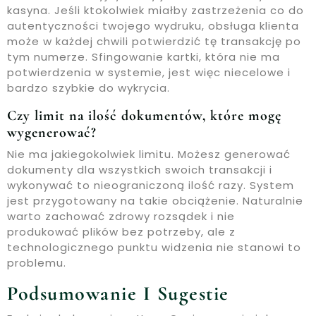
kasyna. Jeśli ktokolwiek miałby zastrzeżenia co do
autentyczności twojego wydruku, obsługa klienta
może w każdej chwili potwierdzić tę transakcję po
tym numerze. Sfingowanie kartki, która nie ma
potwierdzenia w systemie, jest więc niecelowe i
bardzo szybkie do wykrycia.
Czy limit na ilość dokumentów, które mogę
wygenerować?
Nie ma jakiegokolwiek limitu. Możesz generować
dokumenty dla wszystkich swoich transakcji i
wykonywać to nieograniczoną ilość razy. System
jest przygotowany na takie obciążenie. Naturalnie
warto zachować zdrowy rozsądek i nie
produkować plików bez potrzeby, ale z
technologicznego punktu widzenia nie stanowi to
problemu.
Podsumowanie I Sugestie