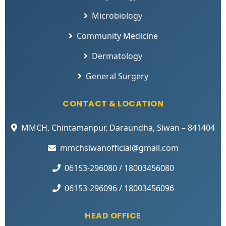
Microbiology
Community Medicine
Dermatology
General Surgery
CONTACT & LOCATION
MMCH, Chintamanpur, Daraundha, Siwan – 841404
mmchsiwanofficial@gmail.com
06153-296080 / 18003456080
06153-296096 / 18003456096
HEAD OFFICE