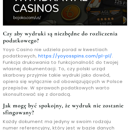
Czy aby wydruki są niezbędne do rozliczenia
podatkowego?
Yoyo Casino nie udziela porad w kwestiach
podatkowych,
https://yoyosspins.com/pl-pl/
.
Funkcja drukowania to funkcjonalność do twojej
własnej dokumentacji. To, czy polski urząd
skarbowy przyjmie takie wydruki jako dowód,
opiera się wyłącznie od obowiązujących w Polsce
przepisów. W sprawach podatkowych warto
skonsultować się z doradcą.
Jak mogę być spokojny, że wydruk nie zostanie
sfingowany?
Każdy dokument ma jedyny w swoim rodzaju
numer referencyjny, który jest w bazie danych