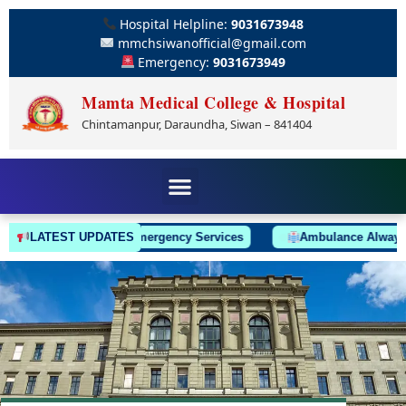
Hospital Helpline:
9031673948
mmchsiwanofficial@gmail.com
Emergency:
9031673949
Mamta Medical College & Hospital
Chintamanpur, Daraundha, Siwan – 841404
LATEST UPDATES
24/7 Emergency Services
Ambulance Always On Cal