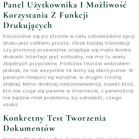
Panel Użytkownika I Możliwość
Korzystania Z Funkcji
Drukujących
Poruszanie się po stronie w celu odnalezienia opcji
druku jest całkiem proste. Obok każdej transakcji
czy promocji przeważnie znajduje się mała ikonka
drukarki. Interfejs jest schludny, nie ma tu wielu
zbędnych przycisków. Podczas testów widziałem
jednak, że nie wszystkie te ikony są identycznie. W
pewnym miejscu są wyraźne, w drugim trochę
słabiej. Mimo drobnej niekonsekwencji, nawet ktoś,
kto nie czuje się pewnie w internecie, z pewnością
nie będzie miał problemu, by odnaleźć, czego
szuka.
Konkretny Test Tworzenia
Dokumentów