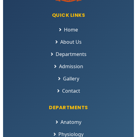
QUICK LINKS
Home
About Us
Departments
Admission
Gallery
Contact
DEPARTMENTS
Anatomy
Physiology