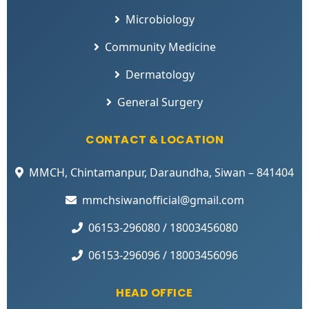
Microbiology
Community Medicine
Dermatology
General Surgery
CONTACT & LOCATION
MMCH, Chintamanpur, Daraundha, Siwan – 841404
mmchsiwanofficial@gmail.com
06153-296080 / 18003456080
06153-296096 / 18003456096
HEAD OFFICE