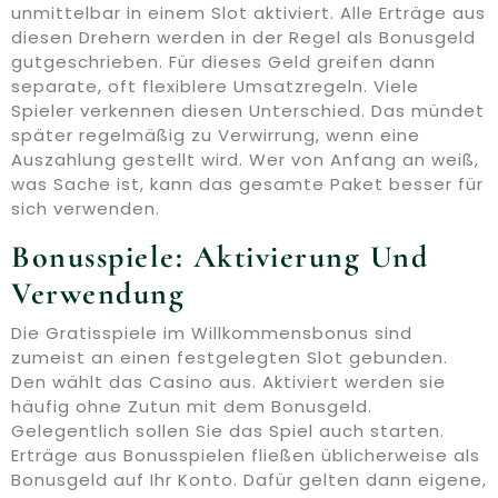
unmittelbar in einem Slot aktiviert. Alle Erträge aus
diesen Drehern werden in der Regel als Bonusgeld
gutgeschrieben. Für dieses Geld greifen dann
separate, oft flexiblere Umsatzregeln. Viele
Spieler verkennen diesen Unterschied. Das mündet
später regelmäßig zu Verwirrung, wenn eine
Auszahlung gestellt wird. Wer von Anfang an weiß,
was Sache ist, kann das gesamte Paket besser für
sich verwenden.
Bonusspiele: Aktivierung Und
Verwendung
Die Gratisspiele im Willkommensbonus sind
zumeist an einen festgelegten Slot gebunden.
Den wählt das Casino aus. Aktiviert werden sie
häufig ohne Zutun mit dem Bonusgeld.
Gelegentlich sollen Sie das Spiel auch starten.
Erträge aus Bonusspielen fließen üblicherweise als
Bonusgeld auf Ihr Konto. Dafür gelten dann eigene,