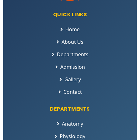
QUICK LINKS
Home
About Us
Departments
Admission
Gallery
Contact
DEPARTMENTS
Anatomy
Physiology