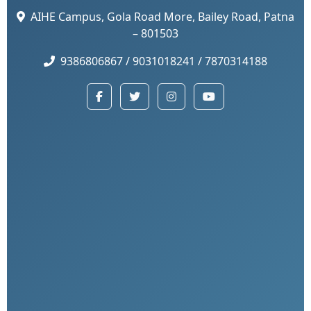
AIHE Campus, Gola Road More, Bailey Road, Patna
– 801503
9386806867 / 9031018241 / 7870314188