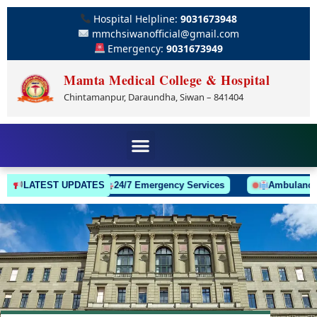
Hospital Helpline:
9031673948
mmchsiwanofficial@gmail.com
Emergency:
9031673949
Mamta Medical College & Hospital
Chintamanpur, Daraundha, Siwan – 841404
LATEST UPDATES
24/7 Emergency Services
Ambulance Always 