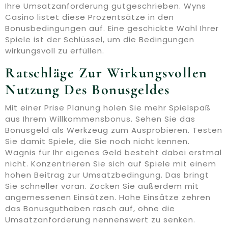
Ihre Umsatzanforderung gutgeschrieben. Wyns
Casino listet diese Prozentsätze in den
Bonusbedingungen auf. Eine geschickte Wahl Ihrer
Spiele ist der Schlüssel, um die Bedingungen
wirkungsvoll zu erfüllen.
Ratschläge Zur Wirkungsvollen
Nutzung Des Bonusgeldes
Mit einer Prise Planung holen Sie mehr Spielspaß
aus Ihrem Willkommensbonus. Sehen Sie das
Bonusgeld als Werkzeug zum Ausprobieren. Testen
Sie damit Spiele, die Sie noch nicht kennen.
Wagnis für Ihr eigenes Geld besteht dabei erstmal
nicht. Konzentrieren Sie sich auf Spiele mit einem
hohen Beitrag zur Umsatzbedingung. Das bringt
Sie schneller voran. Zocken Sie außerdem mit
angemessenen Einsätzen. Hohe Einsätze zehren
das Bonusguthaben rasch auf, ohne die
Umsatzanforderung nennenswert zu senken.