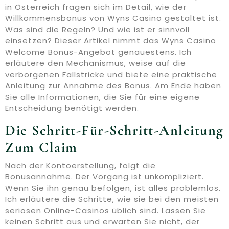
in Österreich fragen sich im Detail, wie der
Willkommensbonus von Wyns Casino gestaltet ist.
Was sind die Regeln? Und wie ist er sinnvoll
einsetzen? Dieser Artikel nimmt das Wyns Casino
Welcome Bonus-Angebot genauestens. Ich
erläutere den Mechanismus, weise auf die
verborgenen Fallstricke und biete eine praktische
Anleitung zur Annahme des Bonus. Am Ende haben
Sie alle Informationen, die Sie für eine eigene
Entscheidung benötigt werden.
Die Schritt-Für-Schritt-Anleitung
Zum Claim
Nach der Kontoerstellung, folgt die
Bonusannahme. Der Vorgang ist unkompliziert.
Wenn Sie ihn genau befolgen, ist alles problemlos.
Ich erläutere die Schritte, wie sie bei den meisten
seriösen Online-Casinos üblich sind. Lassen Sie
keinen Schritt aus und erwarten Sie nicht, der