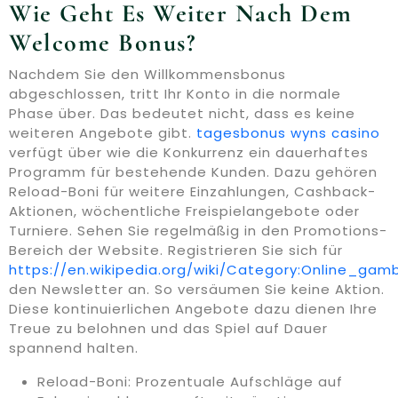
Wie Geht Es Weiter Nach Dem
Welcome Bonus?
Nachdem Sie den Willkommensbonus
abgeschlossen, tritt Ihr Konto in die normale
Phase über. Das bedeutet nicht, dass es keine
weiteren Angebote gibt.
tagesbonus wyns casino
verfügt über wie die Konkurrenz ein dauerhaftes
Programm für bestehende Kunden. Dazu gehören
Reload-Boni für weitere Einzahlungen, Cashback-
Aktionen, wöchentliche Freispielangebote oder
Turniere. Sehen Sie regelmäßig in den Promotions-
Bereich der Website. Registrieren Sie sich für
https://en.wikipedia.org/wiki/Category:Online_g
den Newsletter an. So versäumen Sie keine Aktion.
Diese kontinuierlichen Angebote dazu dienen Ihre
Treue zu belohnen und das Spiel auf Dauer
spannend halten.
Reload-Boni: Prozentuale Aufschläge auf