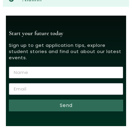
Start your future today
Sign up to get application tips, explore
student stories and find out about our latest
events.
Send