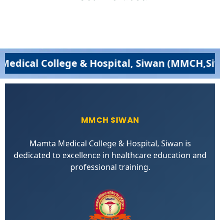
ge & Hospital, Siwan (MMCH,Siwan) – Excell
MMCH SIWAN
Mamta Medical College & Hospital, Siwan is
dedicated to excellence in healthcare education and
professional training.