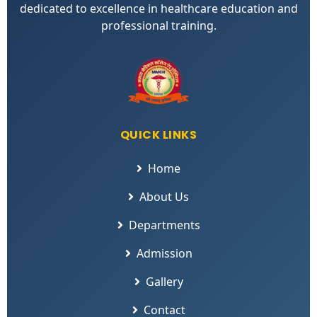
dedicated to excellence in healthcare education and
professional training.
QUICK LINKS
Home
About Us
Departments
Admission
Gallery
Contact