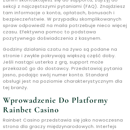
sekcji z najczęstszymi pytaniami (FAQ). Znajdziesz
tam informacje o konta, opłatach, bonusach i
bezpieczeństwie. W przypadku skomplikowanych
spraw odpowiedź na maila potrzebuje nieco więcej
czasu. Efektywna pomoc to podstawa
pozytywnego doświadczenia z kasynem.
Godziny działania czatu na żywo są podane na
stronie i zwykle pokrywają większą część doby.
Jeśli nastąpi usterka z grą, support może
przekazać go do dostawcy. Przedstawiaj pytania
jasno, podając swój numer konta. Standard
obsługi jest na poziomie charakterystycznym dla
tej branży.
Wprowadzenie Do Platformy
Rainbet Casino
Rainbet Casino przedstawia się jako nowoczesna
strona dla graczy międzynarodowych. Interfejs