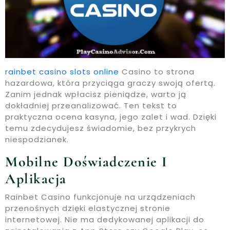
rainbet casino slots online
Casino to strona
hazardowa, która przyciąga graczy swoją ofertą.
Zanim jednak wpłacisz pieniądze, warto ją
dokładniej przeanalizować. Ten tekst to
praktyczna ocena kasyna, jego zalet i wad. Dzięki
temu zdecydujesz świadomie, bez przykrych
niespodzianek.
Mobilne Doświadczenie I
Aplikacja
Rainbet Casino funkcjonuje na urządzeniach
przenośnych dzięki elastycznej stronie
internetowej. Nie ma dedykowanej aplikacji do