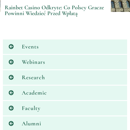
Rainbet Casino Odkryte: Co Polscy Gracze
Powinni Wiedzieć Przed Wpłatą
Events
Webinars
Research
Academic
Faculty
Alumni