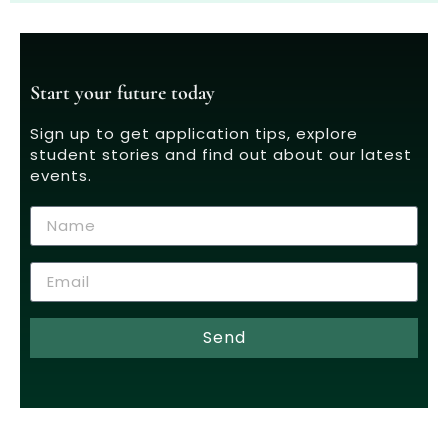
Start your future today
Sign up to get application tips, explore
student stories and find out about our latest
events.
Send