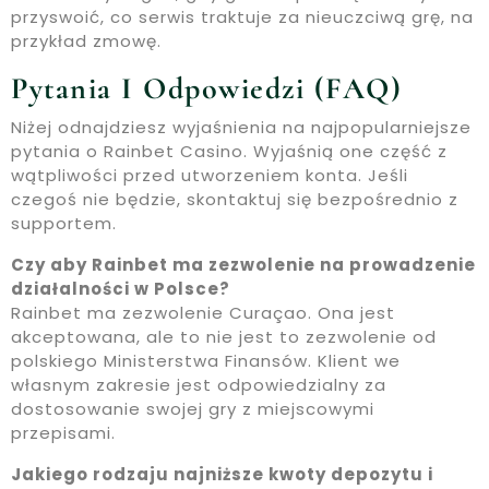
przyswoić, co serwis traktuje za nieuczciwą grę, na
przykład zmowę.
Pytania I Odpowiedzi (FAQ)
Niżej odnajdziesz wyjaśnienia na najpopularniejsze
pytania o Rainbet Casino. Wyjaśnią one część z
wątpliwości przed utworzeniem konta. Jeśli
czegoś nie będzie, skontaktuj się bezpośrednio z
supportem.
Czy aby Rainbet ma zezwolenie na prowadzenie
działalności w Polsce?
Rainbet ma zezwolenie Curaçao. Ona jest
akceptowana, ale to nie jest to zezwolenie od
polskiego Ministerstwa Finansów. Klient we
własnym zakresie jest odpowiedzialny za
dostosowanie swojej gry z miejscowymi
przepisami.
Jakiego rodzaju najniższe kwoty depozytu i