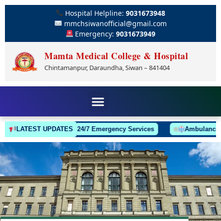
Hospital Helpline:
9031673948
mmchsiwanofficial@gmail.com
Emergency:
9031673949
Mamta Medical College & Hospital
Chintamanpur, Daraundha, Siwan – 841404
LATEST UPDATES
24/7 Emergency Services
Ambulance Always