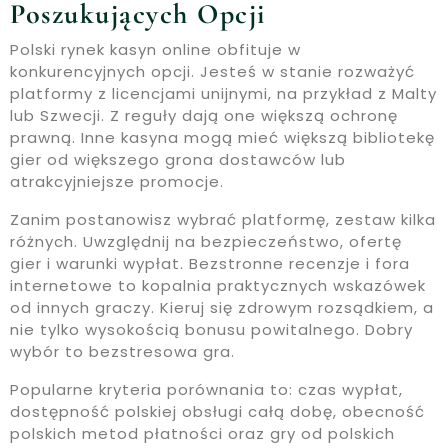
Poszukujących Opcji
Polski rynek kasyn online obfituje w
konkurencyjnych opcji. Jesteś w stanie rozważyć
platformy z licencjami unijnymi, na przykład z Malty
lub Szwecji. Z reguły dają one większą ochronę
prawną. Inne kasyna mogą mieć większą bibliotekę
gier od większego grona dostawców lub
atrakcyjniejsze promocje.
Zanim postanowisz wybrać platformę, zestaw kilka
różnych. Uwzględnij na bezpieczeństwo, ofertę
gier i warunki wypłat. Bezstronne recenzje i fora
internetowe to kopalnia praktycznych wskazówek
od innych graczy. Kieruj się zdrowym rozsądkiem, a
nie tylko wysokością bonusu powitalnego. Dobry
wybór to bezstresowa gra.
Popularne kryteria porównania to: czas wypłat,
dostępność polskiej obsługi całą dobę, obecność
polskich metod płatności oraz gry od polskich