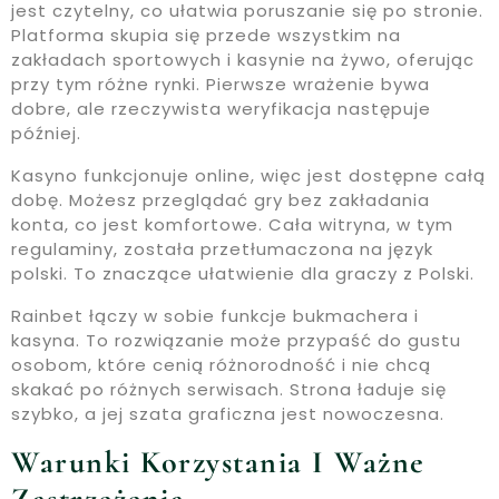
jest czytelny, co ułatwia poruszanie się po stronie.
Platforma skupia się przede wszystkim na
zakładach sportowych i kasynie na żywo, oferując
przy tym różne rynki. Pierwsze wrażenie bywa
dobre, ale rzeczywista weryfikacja następuje
później.
Kasyno funkcjonuje online, więc jest dostępne całą
dobę. Możesz przeglądać gry bez zakładania
konta, co jest komfortowe. Cała witryna, w tym
regulaminy, została przetłumaczona na język
polski. To znaczące ułatwienie dla graczy z Polski.
Rainbet łączy w sobie funkcje bukmachera i
kasyna. To rozwiązanie może przypaść do gustu
osobom, które cenią różnorodność i nie chcą
skakać po różnych serwisach. Strona ładuje się
szybko, a jej szata graficzna jest nowoczesna.
Warunki Korzystania I Ważne