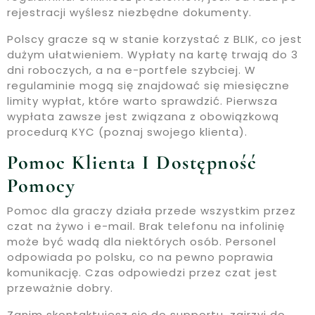
rejestracji wyślesz niezbędne dokumenty.
Polscy gracze są w stanie korzystać z BLIK, co jest
dużym ułatwieniem. Wypłaty na kartę trwają do 3
dni roboczych, a na e-portfele szybciej. W
regulaminie mogą się znajdować się miesięczne
limity wypłat, które warto sprawdzić. Pierwsza
wypłata zawsze jest związana z obowiązkową
procedurą KYC (poznaj swojego klienta).
Pomoc Klienta I Dostępność
Pomocy
Pomoc dla graczy działa przede wszystkim przez
czat na żywo i e-mail. Brak telefonu na infolinię
może być wadą dla niektórych osób. Personel
odpowiada po polsku, co na pewno poprawia
komunikację. Czas odpowiedzi przez czat jest
przeważnie dobry.
Zanim skontaktujesz się do supportu, zajrzyj do