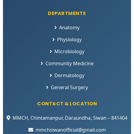
DEPARTMENTS
Anatomy
Physiology
Microbiology
Community Medicine
Dermatology
General Surgery
CONTACT & LOCATION
MMCH, Chintamanpur, Daraundha, Siwan – 841404
mmchsiwanofficial@gmail.com