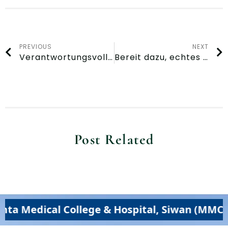
PREVIOUS
NEXT
Verantwortungsvolle Spieltools für einheimische Spieler im Instant Casino
Bereit dazu, echtes Geld zu erhalten? Sofort bei CrownPlay Casino in Deutschland anmelden
Post Related
l College & Hospital, Siwan (MMCH,Siwan) –