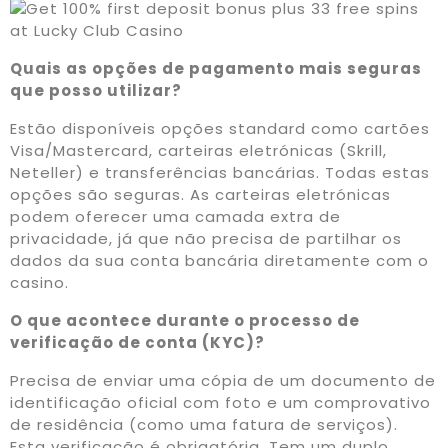
Quais as opções de pagamento mais seguras
que posso utilizar?
Estão disponíveis opções standard como cartões
Visa/Mastercard, carteiras eletrónicas (Skrill,
Neteller) e transferências bancárias. Todas estas
opções são seguras. As carteiras eletrónicas
podem oferecer uma camada extra de
privacidade, já que não precisa de partilhar os
dados da sua conta bancária diretamente com o
casino.
O que acontece durante o processo de
verificação de conta (KYC)?
Precisa de enviar uma cópia de um documento de
identificação oficial com foto e um comprovativo
de residência (como uma fatura de serviços).
Esta verificação é obrigatória. Tem um duplo