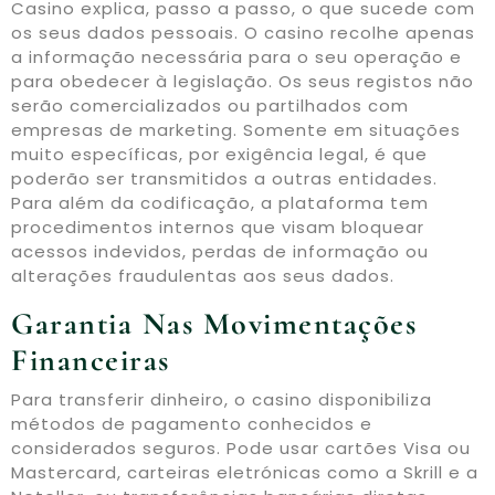
Casino explica, passo a passo, o que sucede com
os seus dados pessoais. O casino recolhe apenas
a informação necessária para o seu operação e
para obedecer à legislação. Os seus registos não
serão comercializados ou partilhados com
empresas de marketing. Somente em situações
muito específicas, por exigência legal, é que
poderão ser transmitidos a outras entidades.
Para além da codificação, a plataforma tem
procedimentos internos que visam bloquear
acessos indevidos, perdas de informação ou
alterações fraudulentas aos seus dados.
Garantia Nas Movimentações
Financeiras
Para transferir dinheiro, o casino disponibiliza
métodos de pagamento conhecidos e
considerados seguros. Pode usar cartões Visa ou
Mastercard, carteiras eletrónicas como a Skrill e a