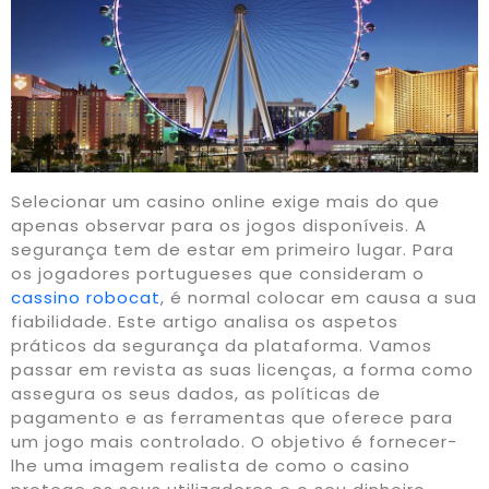
Selecionar um casino online exige mais do que
apenas observar para os jogos disponíveis. A
segurança tem de estar em primeiro lugar. Para
os jogadores portugueses que consideram o
cassino robocat
, é normal colocar em causa a sua
fiabilidade. Este artigo analisa os aspetos
práticos da segurança da plataforma. Vamos
passar em revista as suas licenças, a forma como
assegura os seus dados, as políticas de
pagamento e as ferramentas que oferece para
um jogo mais controlado. O objetivo é fornecer-
lhe uma imagem realista de como o casino