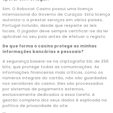
Sim. O Robocat Casino possui uma licença
internacional do Governo de Curaçao. Esta licença
autoriza-o a prestar serviços em vários países,
Portugal incluído, desde que respeite as leis
locais. O jogador deve sempre certificar-se da lei
aplicável no seu país antes de efetuar o registo.
De que forma o casino protege as minhas
informações bancárias e pessoais?
A segurança baseia-se na criptografia SSL de 256
bits, que protege todas as comunicações. As
informações financeiras mais críticas, como os
números integrais do cartão, não são guardadas
nos servidores do casino. Eles são processados
por sistemas de pagamento externos,
exclusivamente dedicados a essa tarefa. A
gestão completa dos seus dados é explicada na
política de privacidade do site.