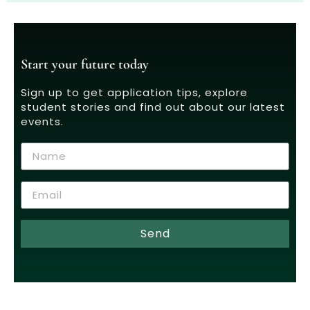
Start your future today
Sign up to get application tips, explore
student stories and find out about our latest
events.
Send