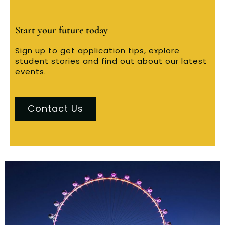
Start your future today
Sign up to get application tips, explore
student stories and find out about our latest
events.
Contact Us