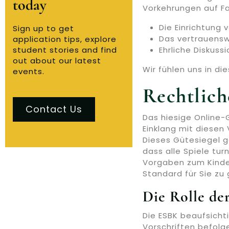
today
Vorkehrungen auf Fa
Die Einrichtung 
Sign up to get
Das vertrauensw
application tips, explore
Ehrliche Diskuss
student stories and find
out about our latest
Wir fühlen uns in d
events.
Rechtlic
Contact Us
Das hiesige Online-G
Einklang mit diesen
Dieses Gütesiegel ga
dass alle Spiele tur
Vorgaben zum Kinder
Standard für Sie zu 
Die Rolle de
Die ESBK beaufsichti
Vorschriften befolg