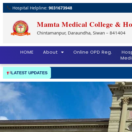
Hospital Helpline:
9031673948
Mamta Medical College & Ho
Chintamanpur, Daraundha, Siwan – 841404
HOME
About
Online OPD Reg.
Hosp
Medi
LATEST UPDATES