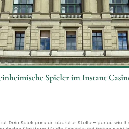
einheimische Spieler im Instant Casin
 ist Dein Spielspass an oberster Stelle – genau wie I
verlässige Plattform für die Schweiz und treten nicht 