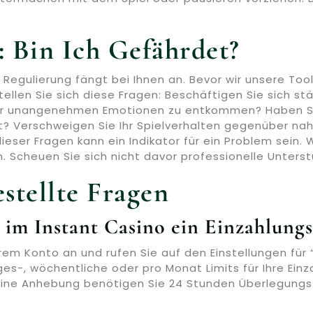
t: Bin Ich Gefährdet?
r Regulierung fängt bei Ihnen an. Bevor wir unsere Tools
tellen Sie sich diese Fragen: Beschäftigen Sie sich s
er unangenehmen Emotionen zu entkommen? Haben Sie
t? Verschweigen Sie Ihr Spielverhalten gegenüber na
eser Fragen kann ein Indikator für ein Problem sein. W
. Scheuen Sie sich nicht davor professionelle Unters
stellte Fragen
 im Instant Casino ein Einzahlungs
Ihrem Konto an und rufen Sie auf den Einstellungen fü
es-, wöchentliche oder pro Monat Limits für Ihre Einz
ür eine Anhebung benötigen Sie 24 Stunden Überlegung