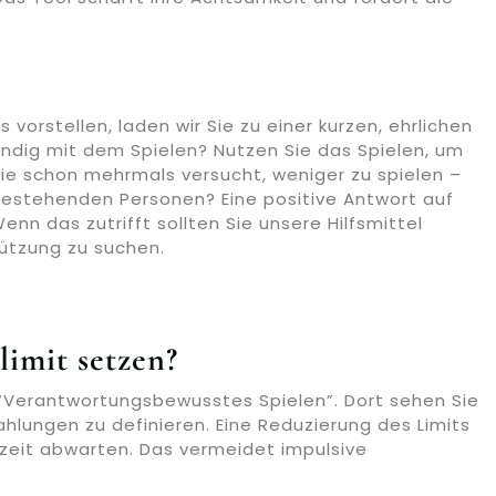
 vorstellen, laden wir Sie zu einer kurzen, ehrlichen
tändig mit dem Spielen? Nutzen Sie das Spielen, um
 schon mehrmals versucht, weniger zu spielen –
hestehenden Personen? Eine positive Antwort auf
enn das zutrifft sollten Sie unsere Hilfsmittel
tützung zu suchen.
limit setzen?
r “Verantwortungsbewusstes Spielen”. Dort sehen Sie
ahlungen zu definieren. Eine Reduzierung des Limits
szeit abwarten. Das vermeidet impulsive