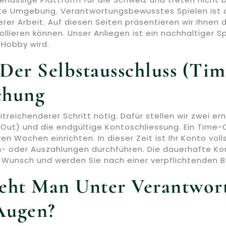
rte Umgebung. Verantwortungsbewusstes Spielen ist a
er Arbeit. Auf diesen Seiten präsentieren wir Ihnen 
rollieren können. Unser Anliegen ist ein nachhaltiger
 Hobby wird.
Der Selbstausschluss (Ti
chung
itreichenderer Schritt nötig. Dafür stellen wir zwei 
Out) und die endgültige Kontoschliessung. Ein Time-
 Wochen einrichten. In dieser Zeit ist Ihr Konto voll
in- oder Auszahlungen durchführen. Die dauerhafte Ko
 Wunsch und werden Sie nach einer verpflichtenden B
eht Man Unter Verantwort
Augen?