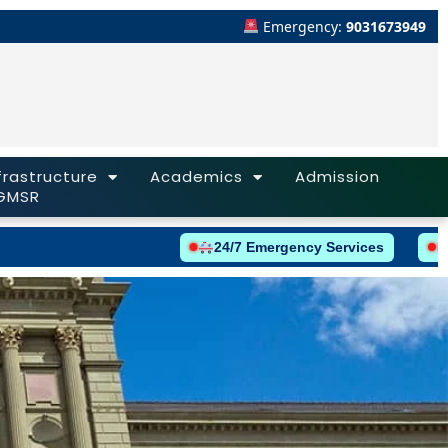
Emergency:
9031673949
frastructure
Academics
Admission
GMSR
24/7 Emergency Services
Ambulan