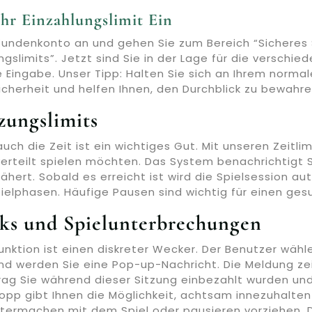
Ihr Einzahlungslimit Ein
undenkonto an und gehen Sie zum Bereich “Sicheres Spi
ngslimits”. Jetzt sind Sie in der Lage für die verschi
 Eingabe. Unser Tipp: Halten Sie sich an Ihrem normal
Sicherheit und helfen Ihnen, den Durchblick zu bewahre
zungslimits
auch die Zeit ist ein wichtiges Gut. Mit unseren Zeitli
erteilt spielen möchten. Das System benachrichtigt Si
nähert. Sobald es erreicht ist wird die Spielsession 
elphasen. Häufige Pausen sind wichtig für einen gesun
ks und Spielunterbrechungen
nktion ist einen diskreter Wecker. Der Benutzer wähle
d werden Sie eine Pop-up-Nachricht. Die Meldung zeigt
ag Sie während dieser Sitzung einbezahlt wurden un
Stopp gibt Ihnen die Möglichkeit, achtsam innezuhalt
termachen mit dem Spiel oder pausieren vorziehen. D