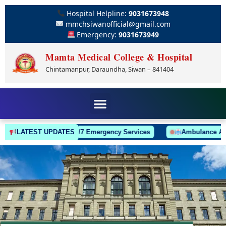
Hospital Helpline:
9031673948
mmchsiwanofficial@gmail.com
Emergency:
9031673949
Mamta Medical College & Hospital
Chintamanpur, Daraundha, Siwan – 841404
LATEST UPDATES
24/7 Emergency Services
Ambulance Always O