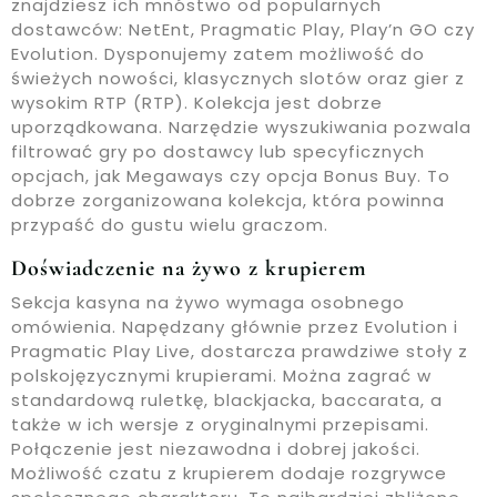
znajdziesz ich mnóstwo od popularnych
dostawców: NetEnt, Pragmatic Play, Play’n GO czy
Evolution. Dysponujemy zatem możliwość do
świeżych nowości, klasycznych slotów oraz gier z
wysokim RTP (RTP). Kolekcja jest dobrze
uporządkowana. Narzędzie wyszukiwania pozwala
filtrować gry po dostawcy lub specyficznych
opcjach, jak Megaways czy opcja Bonus Buy. To
dobrze zorganizowana kolekcja, która powinna
przypaść do gustu wielu graczom.
Doświadczenie na żywo z krupierem
Sekcja kasyna na żywo wymaga osobnego
omówienia. Napędzany głównie przez Evolution i
Pragmatic Play Live, dostarcza prawdziwe stoły z
polskojęzycznymi krupierami. Można zagrać w
standardową ruletkę, blackjacka, baccarata, a
także w ich wersje z oryginalnymi przepisami.
Połączenie jest niezawodna i dobrej jakości.
Możliwość czatu z krupierem dodaje rozgrywce