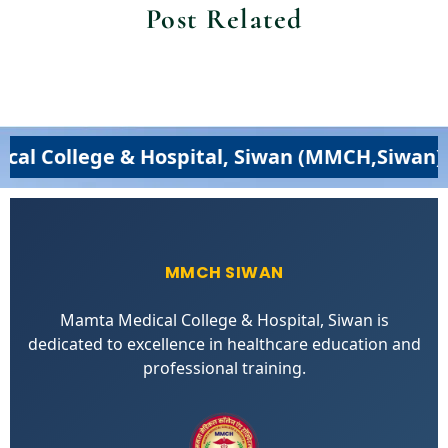
Post Related
e & Hospital, Siwan (MMCH,Siwan) – Excellen
MMCH SIWAN
Mamta Medical College & Hospital, Siwan is
dedicated to excellence in healthcare education and
professional training.