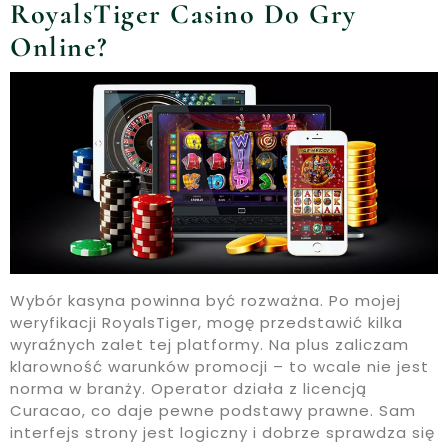
RoyalsTiger Casino Do Gry
Online?
Wybór kasyna powinna być rozważna. Po mojej
weryfikacji RoyalsTiger, mogę przedstawić kilka
wyraźnych zalet tej platformy. Na plus zaliczam
klarowność warunków promocji – to wcale nie jest
norma w branży. Operator działa z licencją
Curacao, co daje pewne podstawy prawne. Sam
interfejs strony jest logiczny i dobrze sprawdza się