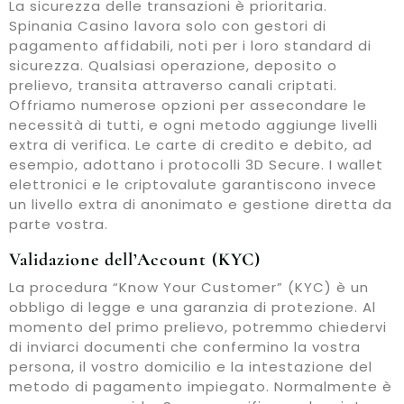
La sicurezza delle transazioni è prioritaria.
Spinania Casino lavora solo con gestori di
pagamento affidabili, noti per i loro standard di
sicurezza. Qualsiasi operazione, deposito o
prelievo, transita attraverso canali criptati.
Offriamo numerose opzioni per assecondare le
necessità di tutti, e ogni metodo aggiunge livelli
extra di verifica. Le carte di credito e debito, ad
esempio, adottano i protocolli 3D Secure. I wallet
elettronici e le criptovalute garantiscono invece
un livello extra di anonimato e gestione diretta da
parte vostra.
Validazione dell’Account (KYC)
La procedura “Know Your Customer” (KYC) è un
obbligo di legge e una garanzia di protezione. Al
momento del primo prelievo, potremmo chiedervi
di inviarci documenti che confermino la vostra
persona, il vostro domicilio e la intestazione del
metodo di pagamento impiegato. Normalmente è