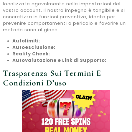
localizzate agevolmente nelle impostazioni del
vostro account. Il nostro impegno è tangibile e si
concretizza in funzioni preventive, ideate per
prevenire comportamenti a pericolo e favorire un
metodo sano al gioco.
Autolimiti:
Autoesclusione:
Reality Check:
Autovalutazione e Link di Supporto:
Trasparenza Sui Termini E
Condizioni D’uso