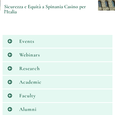
Sicurezza e Equità a Spinania Casino per
l’Italia
Events
Webinars
Research
Academic
Faculty
Alumni