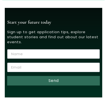
Start your future today
Sign up to get application tips, explore
student stories and find out about our latest
events.
Send