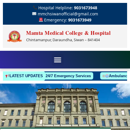
Hospital Helpline:
9031673948
mmchsiwanofficial@gmail.com
Emergency:
9031673949
Mamta Medical College & Hospital
Chintamanpur, Daraundha, Siwan – 841404
LATEST UPDATES
24/7 Emergency Services
Ambulance Alway