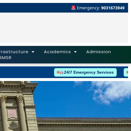
Emergency:
9031673949
frastructure
Academics
Admission
GMSR
24/7 Emergency Services
Ambula