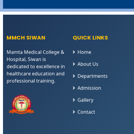
Welcome to Mam
MMCH SIWAN
QUICK LINKS
Mamta Medical College &
Home
Hospital, Siwan is
About Us
dedicated to excellence in
healthcare education and
Departments
professional training.
Admission
Gallery
Contact