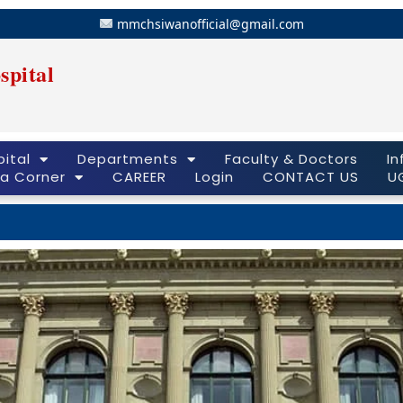
mmchsiwanofficial@gmail.com
spital
ital
Departments
Faculty & Doctors
In
a Corner
CAREER
Login
CONTACT US
U