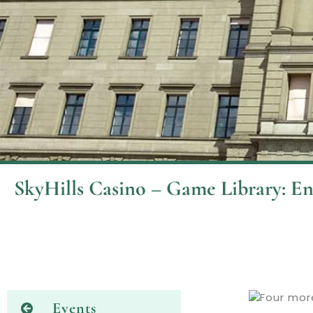
SkyHills Casino – Game Library: Ent
Events