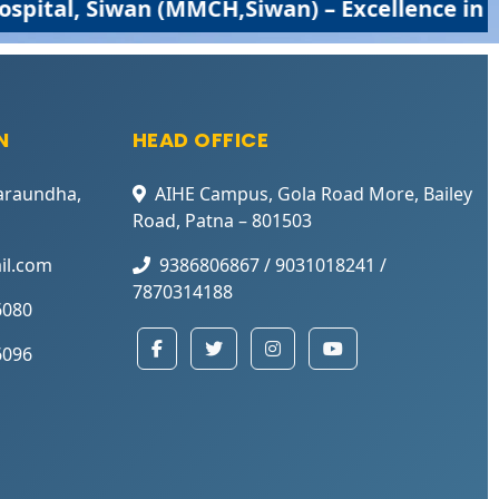
,Siwan) – Excellence in Medical Education &
N
HEAD OFFICE
araundha,
AIHE Campus, Gola Road More, Bailey
Road, Patna – 801503
il.com
9386806867 / 9031018241 /
7870314188
6080
6096