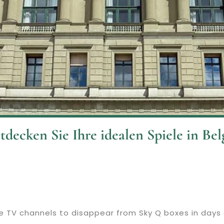
decken Sie Ihre idealen Spiele in Bel