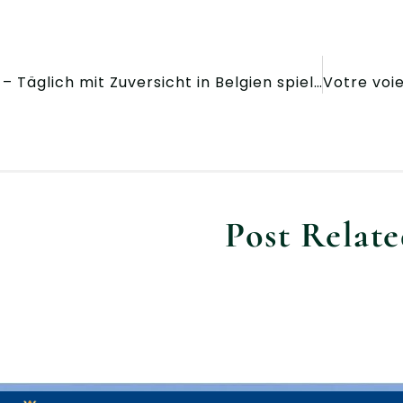
Robocat Casino – Täglich mit Zuversicht in Belgien spielen
Post Relat