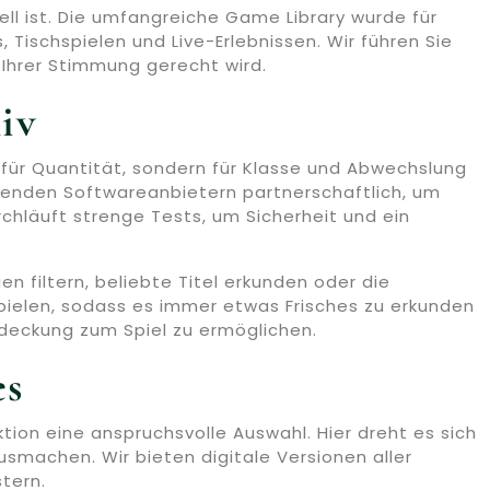
ell ist. Die umfangreiche Game Library wurde für
, Tischspielen und Live-Erlebnissen. Wir führen Sie
 Ihrer Stimmung gerecht wird.
iv
ur für Quantität, sondern für Klasse und Abwechslung
ührenden Softwareanbietern partnerschaftlich, um
urchläuft strenge Tests, um Sicherheit und ein
n filtern, beliebte Titel erkunden oder die
pielen, sodass es immer etwas Frisches zu erkunden
ntdeckung zum Spiel zu ermöglichen.
es
tion eine anspruchsvolle Auswahl. Hier dreht es sich
smachen. Wir bieten digitale Versionen aller
stern.