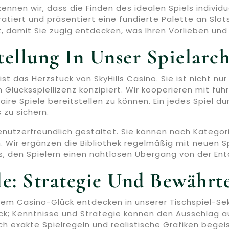
ennen wir, dass die Finden des idealen Spiels individu
ratiert und präsentiert eine fundierte Palette an Slots
, damit Sie zügig entdecken, was Ihren Vorlieben und
tellung In Unser Spielarch
 ist das Herzstück von SkyHills Casino. Sie ist nicht n
n Glücksspiellizenz konzipiert. Wir kooperieren mit f
aire Spiele bereitstellen zu können. Ein jedes Spiel d
 zu sichern.
enutzerfreundlich gestaltet. Sie können nach Kategorie
. Wir ergänzen die Bibliothek regelmäßig mit neuen S
t es, den Spielern einen nahtlosen Übergang von der E
le: Strategie Und Bewährt
llem Casino-Glück entdecken in unserer Tischspiel-Sek
ck; Kenntnisse und Strategie können den Ausschlag au
rch exakte Spielregeln und realistische Grafiken begei