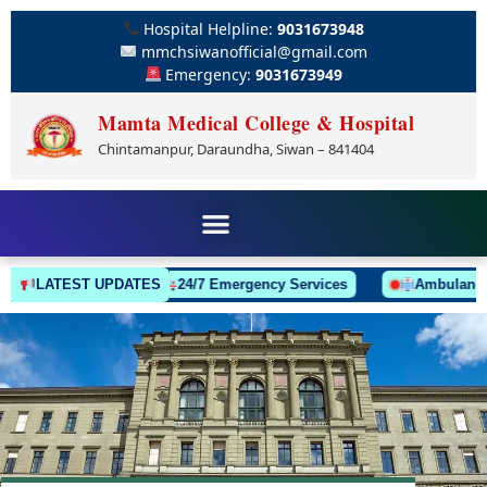
Hospital Helpline:
9031673948
mmchsiwanofficial@gmail.com
Emergency:
9031673949
Mamta Medical College & Hospital
Chintamanpur, Daraundha, Siwan – 841404
LATEST UPDATES
24/7 Emergency Services
Ambulance Alw