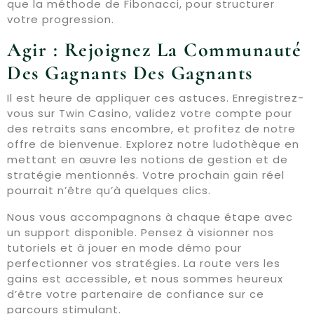
que la méthode de Fibonacci, pour structurer
votre progression.
Agir : Rejoignez La Communauté
Des Gagnants Des Gagnants
Il est heure de appliquer ces astuces. Enregistrez-
vous sur Twin Casino, validez votre compte pour
des retraits sans encombre, et profitez de notre
offre de bienvenue. Explorez notre ludothèque en
mettant en œuvre les notions de gestion et de
stratégie mentionnés. Votre prochain gain réel
pourrait n’être qu’à quelques clics.
Nous vous accompagnons à chaque étape avec
un support disponible. Pensez à visionner nos
tutoriels et à jouer en mode démo pour
perfectionner vos stratégies. La route vers les
gains est accessible, et nous sommes heureux
d’être votre partenaire de confiance sur ce
parcours stimulant.