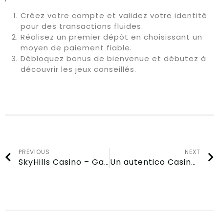
Créez votre compte et validez votre identité
pour des transactions fluides.
Réalisez un premier dépôt en choisissant un
moyen de paiement fiable.
Débloquez bonus de bienvenue et débutez à
découvrir les jeux conseillés.
PREVIOUS
NEXT
SkyHills Casino – Game Library: Entdecken Sie Ihre idealen Spiele in Belgien
Un autentico Casino Costruito per i Campioni in Svizzera con Sankra Casino