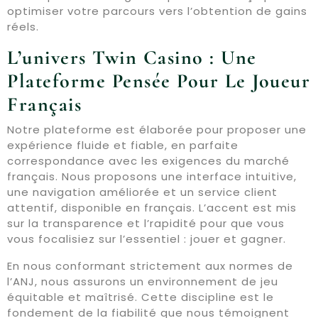
optimiser votre parcours vers l’obtention de gains
réels.
L’univers Twin Casino : Une
Plateforme Pensée Pour Le Joueur
Français
Notre plateforme est élaborée pour proposer une
expérience fluide et fiable, en parfaite
correspondance avec les exigences du marché
français. Nous proposons une interface intuitive,
une navigation améliorée et un service client
attentif, disponible en français. L’accent est mis
sur la transparence et l’rapidité pour que vous
vous focalisiez sur l’essentiel : jouer et gagner.
En nous conformant strictement aux normes de
l’ANJ, nous assurons un environnement de jeu
équitable et maîtrisé. Cette discipline est le
fondement de la fiabilité que nous témoignent