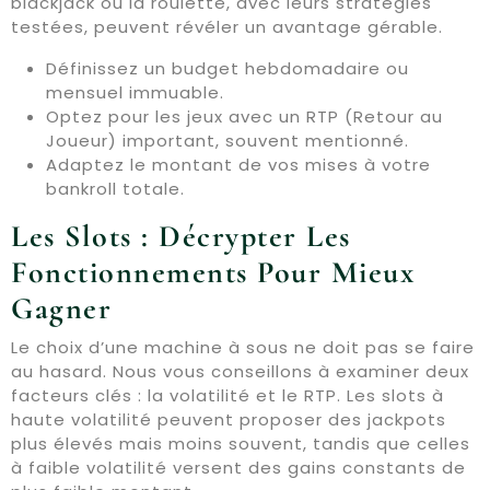
blackjack ou la roulette, avec leurs stratégies
testées, peuvent révéler un avantage gérable.
Définissez un budget hebdomadaire ou
mensuel immuable.
Optez pour les jeux avec un RTP (Retour au
Joueur) important, souvent mentionné.
Adaptez le montant de vos mises à votre
bankroll totale.
Les Slots : Décrypter Les
Fonctionnements Pour Mieux
Gagner
Le choix d’une machine à sous ne doit pas se faire
au hasard. Nous vous conseillons à examiner deux
facteurs clés : la volatilité et le RTP. Les slots à
haute volatilité peuvent proposer des jackpots
plus élevés mais moins souvent, tandis que celles
à faible volatilité versent des gains constants de