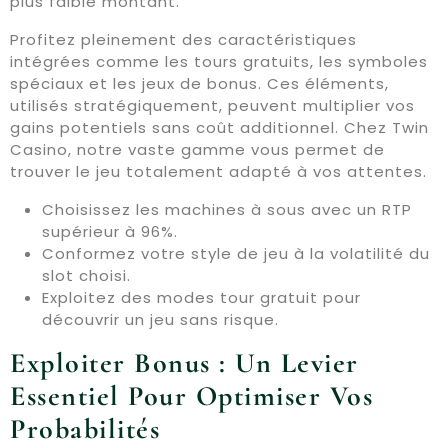
plus faible montant.
Profitez pleinement des caractéristiques
intégrées comme les tours gratuits, les symboles
spéciaux et les jeux de bonus. Ces éléments,
utilisés stratégiquement, peuvent multiplier vos
gains potentiels sans coût additionnel. Chez Twin
Casino, notre vaste gamme vous permet de
trouver le jeu totalement adapté à vos attentes.
Choisissez les machines à sous avec un RTP
supérieur à 96%.
Conformez votre style de jeu à la volatilité du
slot choisi.
Exploitez des modes tour gratuit pour
découvrir un jeu sans risque.
Exploiter Bonus : Un Levier
Essentiel Pour Optimiser Vos
Probabilités