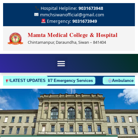
Hospital Helpline:
9031673948
mmchsiwanofficial@gmail.com
Emergency:
9031673949
Mamta Medical College & Hospital
Chintamanpur, Daraundha, Siwan – 841404
LATEST UPDATES
24/7 Emergency Services
Ambulance Always O