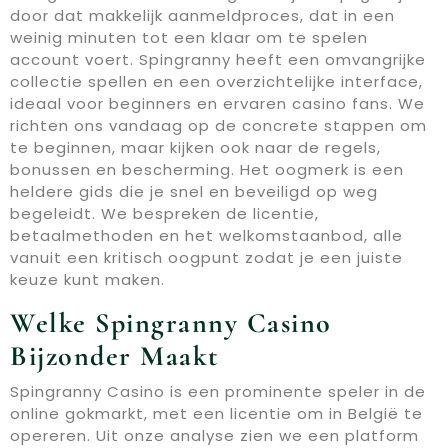
door dat makkelijk aanmeldproces, dat in een
weinig minuten tot een klaar om te spelen
account voert. Spingranny heeft een omvangrijke
collectie spellen en een overzichtelijke interface,
ideaal voor beginners en ervaren casino fans. We
richten ons vandaag op de concrete stappen om
te beginnen, maar kijken ook naar de regels,
bonussen en bescherming. Het oogmerk is een
heldere gids die je snel en beveiligd op weg
begeleidt. We bespreken de licentie,
betaalmethoden en het welkomstaanbod, alle
vanuit een kritisch oogpunt zodat je een juiste
keuze kunt maken.
Welke Spingranny Casino
Bijzonder Maakt
Spingranny Casino is een prominente speler in de
online gokmarkt, met een licentie om in België te
opereren. Uit onze analyse zien we een platform