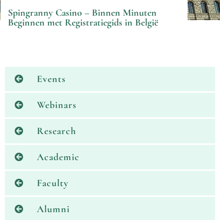
Spingranny Casino – Binnen Minuten
Beginnen met Registratiegids in België
Events
Webinars
Research
Academic
Faculty
Alumni