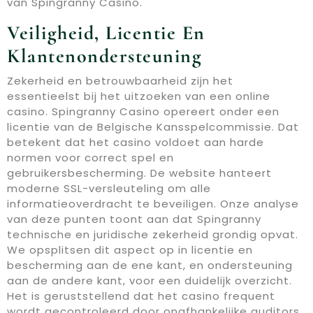
van Spingranny Casino.
Veiligheid, Licentie En
Klantenondersteuning
Zekerheid en betrouwbaarheid zijn het
essentieelst bij het uitzoeken van een online
casino. Spingranny Casino opereert onder een
licentie van de Belgische Kansspelcommissie. Dat
betekent dat het casino voldoet aan harde
normen voor correct spel en
gebruikersbescherming. De website hanteert
moderne SSL-versleuteling om alle
informatieoverdracht te beveiligen. Onze analyse
van deze punten toont aan dat Spingranny
technische en juridische zekerheid grondig opvat.
We opsplitsen dit aspect op in licentie en
bescherming aan de ene kant, en ondersteuning
aan de andere kant, voor een duidelijk overzicht.
Het is geruststellend dat het casino frequent
wordt gecontroleerd door onafhankelijke auditors.