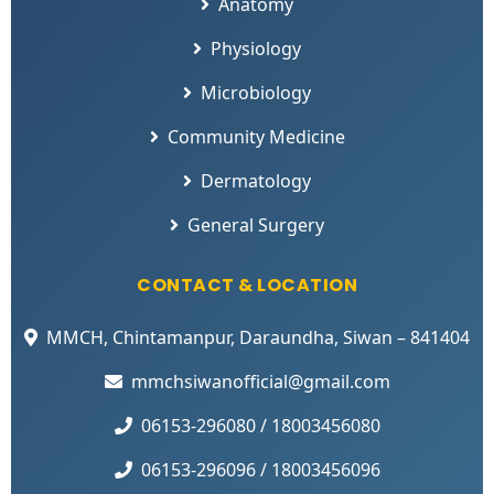
Anatomy
Physiology
Microbiology
Community Medicine
Dermatology
General Surgery
CONTACT & LOCATION
MMCH, Chintamanpur, Daraundha, Siwan – 841404
mmchsiwanofficial@gmail.com
06153-296080 / 18003456080
06153-296096 / 18003456096