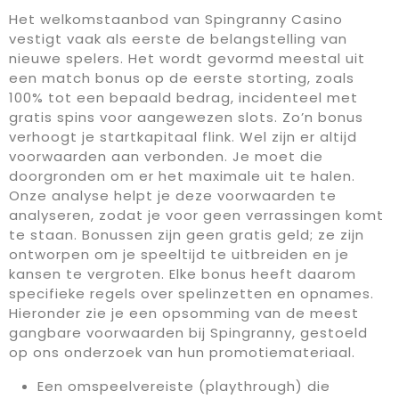
Het welkomstaanbod van Spingranny Casino
vestigt vaak als eerste de belangstelling van
nieuwe spelers. Het wordt gevormd meestal uit
een match bonus op de eerste storting, zoals
100% tot een bepaald bedrag, incidenteel met
gratis spins voor aangewezen slots. Zo’n bonus
verhoogt je startkapitaal flink. Wel zijn er altijd
voorwaarden aan verbonden. Je moet die
doorgronden om er het maximale uit te halen.
Onze analyse helpt je deze voorwaarden te
analyseren, zodat je voor geen verrassingen komt
te staan. Bonussen zijn geen gratis geld; ze zijn
ontworpen om je speeltijd te uitbreiden en je
kansen te vergroten. Elke bonus heeft daarom
specifieke regels over spelinzetten en opnames.
Hieronder zie je een opsomming van de meest
gangbare voorwaarden bij Spingranny, gestoeld
op ons onderzoek van hun promotiemateriaal.
Een omspeelvereiste (playthrough) die