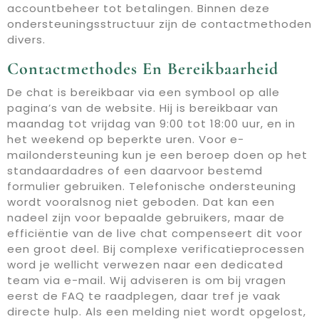
accountbeheer tot betalingen. Binnen deze
ondersteuningsstructuur zijn de contactmethoden
divers.
Contactmethodes En Bereikbaarheid
De chat is bereikbaar via een symbool op alle
pagina’s van de website. Hij is bereikbaar van
maandag tot vrijdag van 9:00 tot 18:00 uur, en in
het weekend op beperkte uren. Voor e-
mailondersteuning kun je een beroep doen op het
standaardadres of een daarvoor bestemd
formulier gebruiken. Telefonische ondersteuning
wordt vooralsnog niet geboden. Dat kan een
nadeel zijn voor bepaalde gebruikers, maar de
efficiëntie van de live chat compenseert dit voor
een groot deel. Bij complexe verificatieprocessen
word je wellicht verwezen naar een dedicated
team via e-mail. Wij adviseren is om bij vragen
eerst de FAQ te raadplegen, daar tref je vaak
directe hulp. Als een melding niet wordt opgelost,