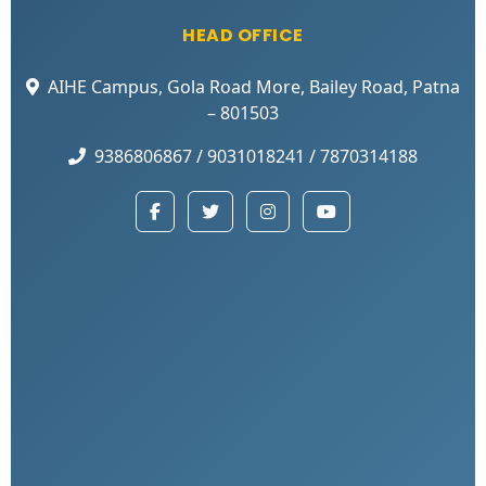
HEAD OFFICE
AIHE Campus, Gola Road More, Bailey Road, Patna
– 801503
9386806867 / 9031018241 / 7870314188