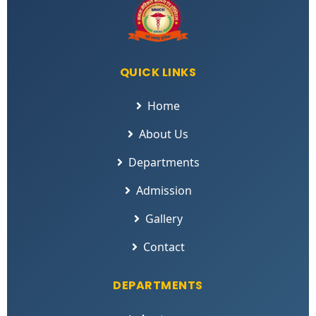
QUICK LINKS
Home
About Us
Departments
Admission
Gallery
Contact
DEPARTMENTS