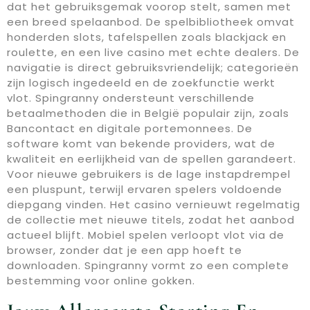
dat het gebruiksgemak voorop stelt, samen met
een breed spelaanbod. De spelbibliotheek omvat
honderden slots, tafelspellen zoals blackjack en
roulette, en een live casino met echte dealers. De
navigatie is direct gebruiksvriendelijk; categorieën
zijn logisch ingedeeld en de zoekfunctie werkt
vlot. Spingranny ondersteunt verschillende
betaalmethoden die in België populair zijn, zoals
Bancontact en digitale portemonnees. De
software komt van bekende providers, wat de
kwaliteit en eerlijkheid van de spellen garandeert.
Voor nieuwe gebruikers is de lage instapdrempel
een pluspunt, terwijl ervaren spelers voldoende
diepgang vinden. Het casino vernieuwt regelmatig
de collectie met nieuwe titels, zodat het aanbod
actueel blijft. Mobiel spelen verloopt vlot via de
browser, zonder dat je een app hoeft te
downloaden. Spingranny vormt zo een complete
bestemming voor online gokken.