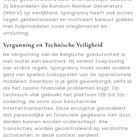
Zij beoordelen de Random Number Generators
(RNG’s) op eerlijkheid. Spingranny heeft ook acties
tegen geldwitwassen en motiveert bewust gokken
met hulpmiddelen zoals inleglimieten en
uitsluiting.
Vergunning en Technische Veiligheid
De vergunning van de Belgische gokautoriteit is
niet louter een keurmerk. Hij vereist toepassing
van strikte regels. Spingranny moet onder andere
geld van spelers loskoppelen van de operationele
middelen. Daardoor is je geld gewarborgd, zelfs al
als het casino financiële problemen krijgt. Op
technisch vlak gebruikt het platform 128-bit SSL-
codering, de norm voor beschermde
internettransacties. Deze encryptie garandeert
dat persoonlijke en financiële gegevens niet door
derden kunnen worden onderschept. Alle
transacties worden gecontroleerd op verdachte
activiteiten. In deze context verdient