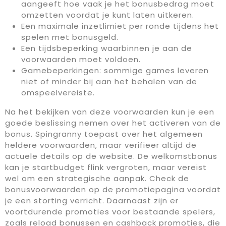
aangeeft hoe vaak je het bonusbedrag moet
omzetten voordat je kunt laten uitkeren.
Een maximale inzetlimiet per ronde tijdens het
spelen met bonusgeld.
Een tijdsbeperking waarbinnen je aan de
voorwaarden moet voldoen.
Gamebeperkingen: sommige games leveren
niet of minder bij aan het behalen van de
omspeelvereiste.
Na het bekijken van deze voorwaarden kun je een
goede beslissing nemen over het activeren van de
bonus. Spingranny toepast over het algemeen
heldere voorwaarden, maar verifieer altijd de
actuele details op de website. De welkomstbonus
kan je startbudget flink vergroten, maar vereist
wel om een strategische aanpak. Check de
bonusvoorwaarden op de promotiepagina voordat
je een storting verricht. Daarnaast zijn er
voortdurende promoties voor bestaande spelers,
zoals reload bonussen en cashback promoties, die