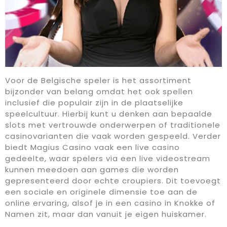
Voor de Belgische speler is het assortiment
bijzonder van belang omdat het ook spellen
inclusief die populair zijn in de plaatselijke
speelcultuur. Hierbij kunt u denken aan bepaalde
slots met vertrouwde onderwerpen of traditionele
casinovarianten die vaak worden gespeeld. Verder
biedt Magius Casino vaak een live casino
gedeelte, waar spelers via een live videostream
kunnen meedoen aan games die worden
gepresenteerd door echte croupiers. Dit toevoegt
een sociale en originele dimensie toe aan de
online ervaring, alsof je in een casino in Knokke of
Namen zit, maar dan vanuit je eigen huiskamer.