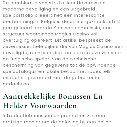
De combinatie van strikte licentievereisten,
moderne beveiliging en een uitgebreid
spelportfolio creëert het een interessante
bestemming. In België is de online gokmarkt strikt
gereguleerd door de Kansspelcommissie, een
structuur waarbinnen Magius Casino vol
overtuiging opereert. Dit artikel bespreekt de
zeven essentiële pijlers die van Magius Casino een
beveiligde, rechtvaardige en leuke keuze zijn voor
de Belgische speler. Van de technische
bescherming van gegevens tot de opwindende
spelcatalogus en lokale betaalmethodes, elk
aspect is gecreëerd met de gebruiker in
gedachten.
Aantrekkelijke Bonussen En
Helder Voorwaarden
Introductiebonussen en promoties zijn een
prettige manier om de beleving bij een online