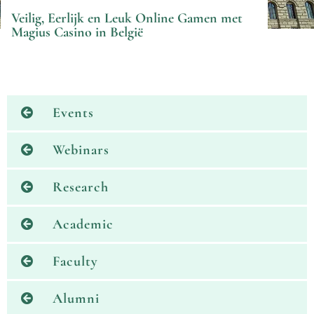
Veilig, Eerlijk en Leuk Online Gamen met
Magius Casino in België
Events
Webinars
Research
Academic
Faculty
Alumni