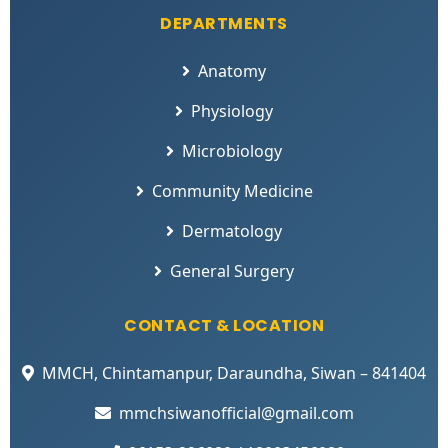
DEPARTMENTS
Anatomy
Physiology
Microbiology
Community Medicine
Dermatology
General Surgery
CONTACT & LOCATION
MMCH, Chintamanpur, Daraundha, Siwan – 841404
mmchsiwanofficial@gmail.com