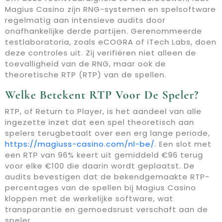
Magius Casino zijn RNG-systemen en spelsoftware
regelmatig aan intensieve audits door
onafhankelijke derde partijen. Gerenommeerde
testlaboratoria, zoals eCOGRA of iTech Labs, doen
deze controles uit. Zij verifiëren niet alleen de
toevalligheid van de RNG, maar ook de
theoretische RTP (RTP) van de spellen.
Welke Betekent RTP Voor De Speler?
RTP, of Return to Player, is het aandeel van alle
ingezette inzet dat een spel theoretisch aan
spelers terugbetaalt over een erg lange periode,
https://magiuss-casino.com/nl-be/
. Een slot met
een RTP van 96% keert uit gemiddeld €96 terug
voor elke €100 die daarin wordt geplaatst. De
audits bevestigen dat de bekendgemaakte RTP-
percentages van de spellen bij Magius Casino
kloppen met de werkelijke software, wat
transparantie en gemoedsrust verschaft aan de
speler.