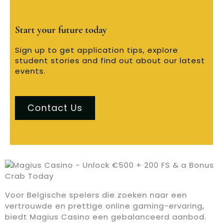
Start your future today
Sign up to get application tips, explore
student stories and find out about our latest
events.
Contact Us
Voor Belgische spelers die zoeken naar een
vertrouwde en prettige online gaming-ervaring,
biedt Magius Casino een gebalanceerd aanbod.