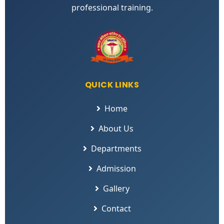
professional training.
QUICK LINKS
Home
About Us
Departments
Admission
Gallery
Contact