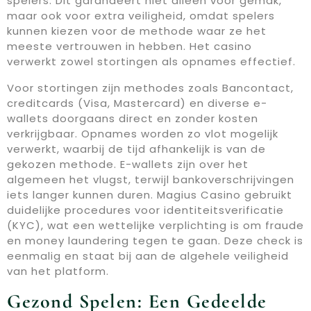
spelers. Dit garandeert niet alleen voor gemak,
maar ook voor extra veiligheid, omdat spelers
kunnen kiezen voor de methode waar ze het
meeste vertrouwen in hebben. Het casino
verwerkt zowel stortingen als opnames effectief.
Voor stortingen zijn methodes zoals Bancontact,
creditcards (Visa, Mastercard) en diverse e-
wallets doorgaans direct en zonder kosten
verkrijgbaar. Opnames worden zo vlot mogelijk
verwerkt, waarbij de tijd afhankelijk is van de
gekozen methode. E-wallets zijn over het
algemeen het vlugst, terwijl bankoverschrijvingen
iets langer kunnen duren. Magius Casino gebruikt
duidelijke procedures voor identiteitsverificatie
(KYC), wat een wettelijke verplichting is om fraude
en money laundering tegen te gaan. Deze check is
eenmalig en staat bij aan de algehele veiligheid
van het platform.
Gezond Spelen: Een Gedeelde