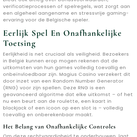
verificatieprocessen of spelregels, wat zorgt aan
een algeheel aangename en stressvrije gaming-
ervaring voor de Belgische speler.
Eerlijk Spel En Onafhankelijke
Toetsing
Eerlijkheid is net cruciaal als veiligheid. Bezoekers
in België kunnen erop mogen rekenen dat de
uitkomsten van hun games volledig toevallig en
onbeïnvloedbaar zijn. Magius Casino verzekert dit
door inzet van een Random Number Generator
(RNG) voor zijn spellen. Deze RNG is een
geavanceerd algoritme dat elke uitkomst – of het
nu een beurt aan de roulette, een kaart in
blackjack of een icoon op een slot is – volledig
toevallig en onberekenbaar maakt.
Het Belang van Onafhankelijke Controles
Om deze rechtvaardigheid te onderbouwen, laat