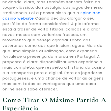
novidade, claro, mas também sentem falta do
toque clássico, da nostalgia dos jogos de mesa
tradicionais. Foi a pensar nisto que o
spinoloco
casino website
Casino decidiu alargar o seu
portfólio de forma considerável. A plataforma
está a trazer de volta títulos icónicos e a criar
novas mesas com variantes frescas, um
movimento que deseja agradar tanto aos
veteranos como aos que iniciam agora. Mais do
que uma simples atualização, esta expansão
fortalece a presença da marca em Portugal. A
proposta é clara: disponibilizar uma experiência
mais completa, que respeita a história do casino
e a transporta para o digital. Para os jogadores
portugueses, é uma chance de voltar às origens,
mas com todas as vantagens que uma casa
online séria sabe oferecer.
Como Tirar O Máximo Partido A
Experiência