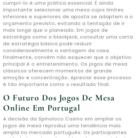
cumpri-lo é uma prática essencial. É ainda
importante selecionar uma mesa cujos limites
inferiores e superiores de aposta se adaptem a o
orçamento previsto, evitando a tentação de ir
mais longe que o planeado. Em jogos de
estratégia como o blackjack, consultar uma carta
de estratégia básica pode reduzir
consideravelmente a vantagem da casa.
Finalmente, convém não esquecer que o objetivo
principal é o entretenimento. Os jogos de mesa
clássicos oferecem momentos de grande
emoção e concentração. Apreciar esse processo
é tão importante como o resultado final.
O Futuro Dos Jogos De Mesa
Online Em Portugal
A decisão da Spinoloco Casino em ampliar os
jogos de mesa reproduz uma tendência mais
ampla no mercado português. Os participantes