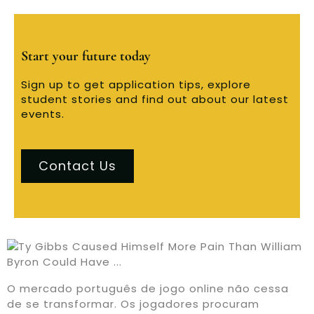
Start your future today
Sign up to get application tips, explore
student stories and find out about our latest
events.
Contact Us
O mercado português de jogo online não cessa
de se transformar. Os jogadores procuram