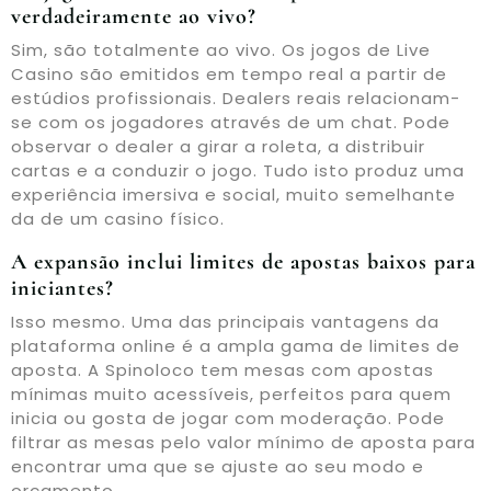
verdadeiramente ao vivo?
Sim, são totalmente ao vivo. Os jogos de Live
Casino são emitidos em tempo real a partir de
estúdios profissionais. Dealers reais relacionam-
se com os jogadores através de um chat. Pode
observar o dealer a girar a roleta, a distribuir
cartas e a conduzir o jogo. Tudo isto produz uma
experiência imersiva e social, muito semelhante
da de um casino físico.
A expansão inclui limites de apostas baixos para
iniciantes?
Isso mesmo. Uma das principais vantagens da
plataforma online é a ampla gama de limites de
aposta. A Spinoloco tem mesas com apostas
mínimas muito acessíveis, perfeitos para quem
inicia ou gosta de jogar com moderação. Pode
filtrar as mesas pelo valor mínimo de aposta para
encontrar uma que se ajuste ao seu modo e
orçamento.