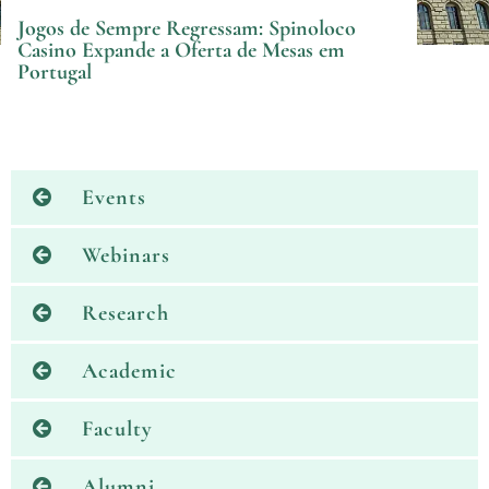
Jogos de Sempre Regressam: Spinoloco
Casino Expande a Oferta de Mesas em
Portugal
Events
Webinars
Research
Academic
Faculty
Alumni