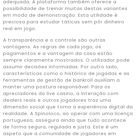
adequada. A plataforma também oferece a
possibilidade de treinar muitas destas variantes
em modo de demonstração. Esta utilidade é
preciosa para estudar táticas sem pôr dinheiro
real em jogo.
A transparência e o controle são outras
vantagens. As regras de cada jogo, os
pagamentos e a vantagem da casa estão
sempre claramente mostrados. O utilizador pode
assumir decisões informadas. Por outro lado,
características como o histórico de jogadas e as
ferramentas de gestão de bankroll auxiliam a
manter uma postura responsável. Para os
apreciadores do live casino, a interação com
dealers reais e outros jogadores traz uma
dimensão social que torna a experiência digital da
realidade. A Spinoloco, ao operar com uma licença
portuguesa, assegura ainda que tudo acontece
de forma segura, regulada e justa. Este é um
aspeto que a comunidade de jogadores em