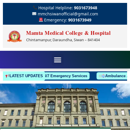
Hospital Helpline:
9031673948
mmchsiwanofficial@gmail.com
Emergency:
9031673949
Mamta Medical College & Hospital
Chintamanpur, Daraundha, Siwan – 841404
LATEST UPDATES
24/7 Emergency Services
Ambulance Always 