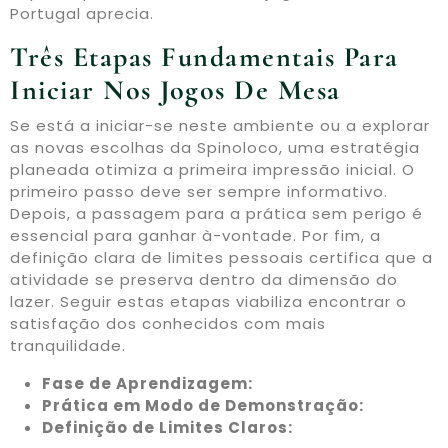
Portugal aprecia.
Três Etapas Fundamentais Para
Iniciar Nos Jogos De Mesa
Se está a iniciar-se neste ambiente ou a explorar
as novas escolhas da Spinoloco, uma estratégia
planeada otimiza a primeira impressão inicial. O
primeiro passo deve ser sempre informativo.
Depois, a passagem para a prática sem perigo é
essencial para ganhar à-vontade. Por fim, a
definição clara de limites pessoais certifica que a
atividade se preserva dentro da dimensão do
lazer. Seguir estas etapas viabiliza encontrar o
satisfação dos conhecidos com mais
tranquilidade.
Fase de Aprendizagem:
Prática em Modo de Demonstração:
Definição de Limites Claros: