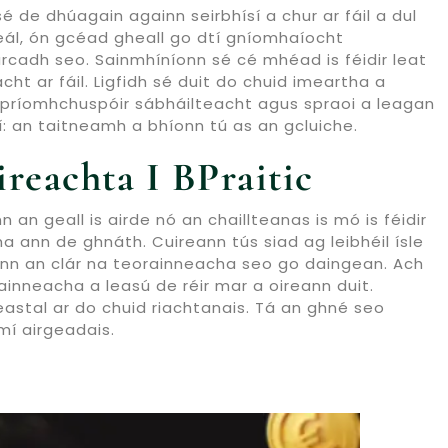
de dhúagain againn seirbhísí a chur ar fáil a dul
neál, ón gcéad gheall go dtí gníomhaíocht
rcadh seo. Sainmhíníonn sé cé mhéad is féidir leat
ht ar fáil. Ligfidh sé duit do chuid imeartha a
n príomhchuspóir sábháilteacht agus spraoi a leagan
taí: an taitneamh a bhíonn tú as an gcluiche.
reachta I BPraitic
n geall is airde nó an chaillteanas is mó is féidir
ha ann de ghnáth. Cuireann tús siad ag leibhéil ísle
aíonn an clár na teorainneacha seo go daingean. Ach
rainneacha a leasú de réir mar a oireann duit.
eastal ar do chuid riachtanais. Tá an ghné seo
mí airgeadais.