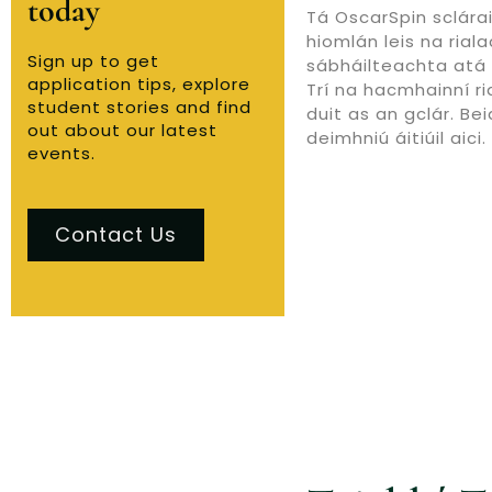
today
Tá OscarSpin sclára
hiomlán leis na ria
Sign up to get
sábháilteachta atá 
application tips, explore
Trí na hacmhainní ri
student stories and find
duit as an gclár. Be
out about our latest
deimhniú áitiúil aici.
events.
Contact Us