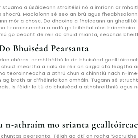
 stuama a úsáideann straitéisí nó a imríonn ar mhaith
a shocrú. Maolaíonn sé seo an brú agus fheabhsaíonn 
bann mór a chosc. Do dhaoine a fheiceann an ghealltó
 na teorainneacha a ardú go leibhéal níos bríomhaire. 
nlú go beacht de réir do chuid mianta, seachas bheith
 Do Bhuiséad Pearsanta
o den chóras: comhtháthú le do bhuiséad gealltóireach
 chuid imeartha a rialú de réir an airgid atá leagtha
t na teorainneacha a athrú chun a chinntiú nach n-ime
 ag brath ar d’fhéinrialtan amháin. Tugann sé struchtúr
ais. Is féidir le tú do bhuiséad a athbhreithniú agus
a n-athraím mo srianta gealltóirea
do chuntas pearsanta. Téigh go dtí an rogha ‘Socruith