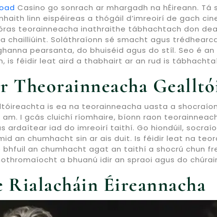
load
Casino go sonrach ar mhargadh na hÉireann. Tá sé 
haith linn eispéireas a thógáil d’imreoirí de gach ci
gcóras teorainneacha inathraithe tábhachtach don dea
 a chailliúint. Soláthraíonn sé smacht agus trédhearcac
roghanna pearsanta, do bhuiséid agus do stíl. Seo é a
n, is féidir leat aird a thabhairt ar an rud is tábhach
r Theorainneacha Gealltói
óireachta is ea na teorainneacha uasta a shocraíonn a
r am. I gcás cluichí ríomhaire, bíonn raon teorainneac
s ardaítear iad do imreoirí taithí. Go hiondúil, socr
id an chumhacht sin ar ais duit. Is féidir leat na teo
o bhfuil an chumhacht agat an taithí a shocrú chun fr
othromaíocht a bhuanú idir an spraoi agus do chúrai
e Rialacháin Éireannacha