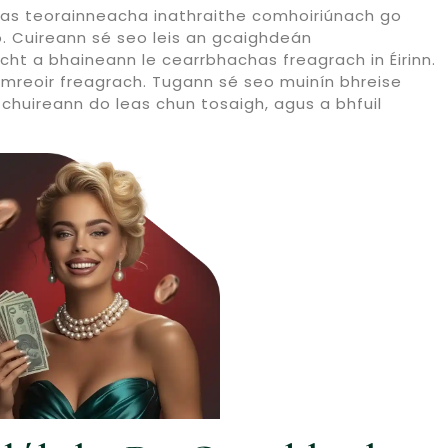
córas teorainneacha inathraithe comhoiriúnach go
o. Cuireann sé seo leis an gcaighdeán
ht a bhaineann le cearrbhachas freagrach in Éirinn.
 d’imreoir freagrach. Tugann sé seo muinín bhreise
a chuireann do leas chun tosaigh, agus a bhfuil