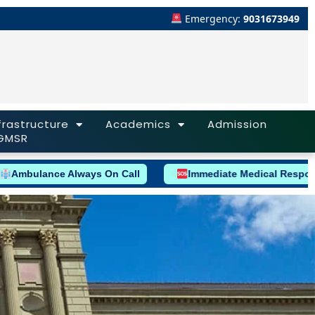
Emergency:
9031673949
frastructure
Academics
Admission
GMSR
ce Always On Call
Immediate Medical Response