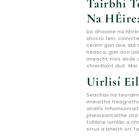
Tairbhí T
Na HÉire
Do dhaoine na hÉire
shocrú féin, coinnít
ceann gan aire. Má 
héasca, gan aon uala
imeacht níos airde
chreidiúint duit. Mar
Uirlisí E
Seachas na teorainne
imeartha freagratha
anailís mhionsonrait
phearsantaithe atá 
folláine iomlán a ch
strus a bheith ort f