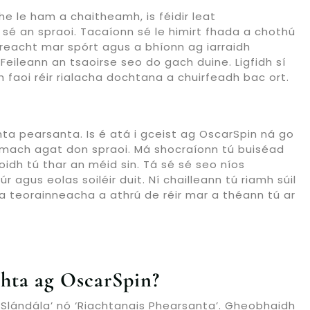
e le ham a chaitheamh, is féidir leat
sé an spraoi. Tacaíonn sé le himirt fhada a chothú
ireacht mar spórt agus a bhíonn ag iarraidh
Feileann an tsaoirse seo do gach duine. Ligfidh sí
 faoi réir rialacha dochtana a chuirfeadh bac ort.
ta pearsanta. Is é atá i gceist ag OscarSpin ná go
 amach agat don spraoi. Má shocraíonn tú buiséad
oidh tú thar an méid sin. Tá sé sé seo níos
 agus eolas soiléir duit. Ní chailleann tú riamh súil
 na teorainneacha a athrú de réir mar a théann tú ar
chta ag OscarSpin?
e Slándála’ nó ‘Riachtanais Phearsanta’. Gheobhaidh