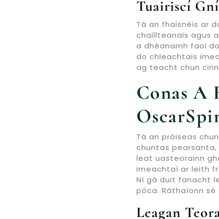
Tuairiscí Gn
Tá an fhaisnéis ar d
chaillteanais agus 
a dhéanamh faoi do t
do chleachtais imea
ag teacht chun cinn.
Conas A 
OscarSpi
Tá an próiseas chun
chuntas pearsanta, f
leat uasteorainn ghea
imeachtaí ar leith f
Ní gá duit fanacht 
póca. Ráthaíonn sé 
Leagan Teora