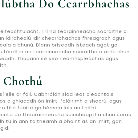
olúbtha Do Cearrbhachas
héifeachtúlacht. Trí na teorainneacha socraithe a
 an idirdhealú idir chearrbhachas fhreagrach agus
íseala a bhunú. Bíonn briseadh isteach agat go
, is féadtar na teorainneacha socraithe a ardú chun
riseadh. Thugann sé seo neamhspleáchas agus
ith.
A Chothú
 eile ar fáil. Cabhróidh siad leat cleachtais
s a ghlacadh ón imirt, foláirimh a shocrú, agus
eo fite fuaite go héasca leis an taithí
dteannta do theorainneacha saincheaptha chun córas
dh tú in ann taitneamh a bhaint as an imirt, gan
gid.