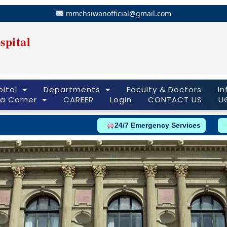
mmchsiwanofficial@gmail.com
spital
ital
Departments
Faculty & Doctors
In
a Corner
CAREER
Login
CONTACT US
U
24/7 Emergency Services
Ambulan