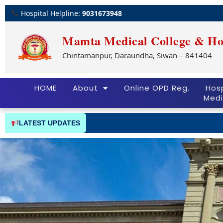
Hospital Helpline:
9031673948
Mamta Medical College & Ho
Chintamanpur, Daraundha, Siwan – 841404
HOME
About
Online OPD Reg.
Hosp
Medi
LATEST UPDATES