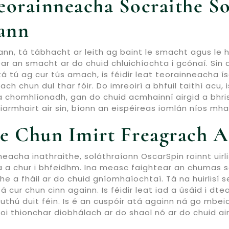
eorainneacha Socraithe S
ann
ann, tá tábhacht ar leith ag baint le smacht agus le 
ear an smacht ar do chuid chluichíochta i gcónaí. Sin
tá tú ag cur tús amach, is féidir leat teorainneacha 
ch chun dul thar fóir. Do imreoirí a bhfuil taithí acu
 a chomhlíonadh, gan do chuid acmhainní airgid a bh
 iarmhairt air sin, bíonn an eispéireas iomlán níos mha
ile Chun Imirt Freagrach 
acha inathraithe, soláthraíonn OscarSpin roinnt uirlisí
 a chur i bhfeidhm. Ina measc faightear an chumas so
he a fháil ar do chuid gníomhaíochtaí. Tá na huirlisí s
á cur chun cinn againn. Is féidir leat iad a úsáid i 
ruthú duit féin. Is é an cuspóir atá againn ná go mbei
aoi thionchar diobhálach ar do shaol nó ar do chuid air