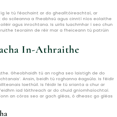
ig le tú féachaint ar do ghealltóireachtaí, ar
t do scileanna a fheabhsú agus cinntí níos eolaithe
léir agus inrochtana. Is uirlis luachmhar í seo chun
ithe teorainn de réir mar a fheiceann tú patrúin
acha In-Athraithe
the. Gheobhaidh tú an rogha seo laistigh de do
htanais’. Ansin, beidh tú roghanna éagsúla. Is féidir
teanais laethúil. Is féidir le tú srianta a chur ar
bhfeidhm iad láithreach ar do chuid gníomhaíochtaí.
íonn an córas seo ar gach gléas, ó dheasc go gléas
tha