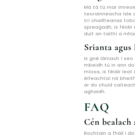
Má tá tú mar imreoir
teorainneacha ísle 
trí chaillteanas to
spreagadh, is féidir
duit an taithí a mhú
Srianta agus
Is gné lárnach í se
mbeidh tú in ann do
míosa, is féidir lea
éifeachtaí ná bheith
ar do chuid caiteach
aghaidh.
FAQ
Cén bealach 
Rochtain a fháil i 