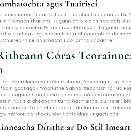
íomhaíochta agus Tuairiscí
o chuid imeartha ar fáil duit i do chuntas pearsanta. T
ar éirí amach thar am. Tugann an t-eolas seo deis dui
heorainneacha. Níl aon rud i bhfolach. Tá gach rud soi
rtha a mheas agus athruithe a dhéanamh ar do shocru
 Chuireann sé an smacht i do lámha i ndáiríre.
Ritheann Córas Teorainne
n
 do theorainneacha féin a shocrú éasca agus sothuig
aoin gcatagóir ‘Socruithe Sábháilteachta’ nó ‘Mo Riac
ll in aghaidh na huaire a shocrú, nó uasteorainn chaill
reisin. Nuair a dhéanann tú na hathruithe, cuirtear i 
le formheas. Tá an chumhacht i do lámha féin. Feidhm
go mbíonn do shocruithe i bhfeidhm i ngach cás.
inneacha Dírithe ar Do Stíl Imear