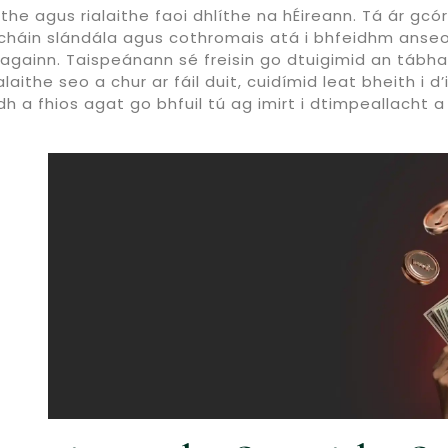
ithe agus rialaithe faoi dhlíthe na hÉireann. Tá ár g
lacháin slándála agus cothromais atá i bhfeidhm anse
againn. Taispeánann sé freisin go dtuigimid an tábhac
alaithe seo a chur ar fáil duit, cuidímid leat bheith i
idh a fhios agat go bhfuil tú ag imirt i dtimpeallacht 