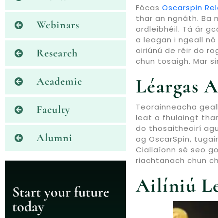
Fócas
Oscarspin Re
thar an ngnáth. Ba m
Webinars
ardleibhéil. Tá ár 
a leagan i ngeall nó
oiriúnú de réir do 
Research
chun tosaigh. Mar si
Léargas A
Academic
Teorainneacha geallt
Faculty
leat a fhulaingt tha
do thosaitheoirí agu
Alumni
ag OscarSpin, tugaim
Ciallaíonn sé seo g
riachtanach chun ch
Ailíniú L
Start your future
today