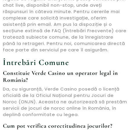
chat live, disponibil non-stop, unde aveți
răspunsuri în câteva minute. Pentru cererile mai
complexe care solicită investigație, oferim
asistență prin email. Am pus la dispoziție și o
secțiune extinsă de FAQ (Întrebări Frecvente) care
tratează subiecte comune, de la înregistrare
până la retrageri. Pentru noi, comunicarea directă
face parte din serviciul pe care îl asigurăm.
Întrebări Comune
Constituie Verde Casino un operator legal în
România?
Da, cu siguranță, Verde Casino posedă o licență
oficială de la Oficiul Național pentru Jocuri de
Noroc (ONJN). Aceasta ne autorizează să prestăm
servicii de jocuri de noroc online în România, în
deplină conformitate cu legea.
Cum pot verifica corectitudinea jocurilor?