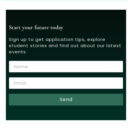
Start your future today
Sign up to get application tips, explore
student stories and find out about our latest
events.
Send