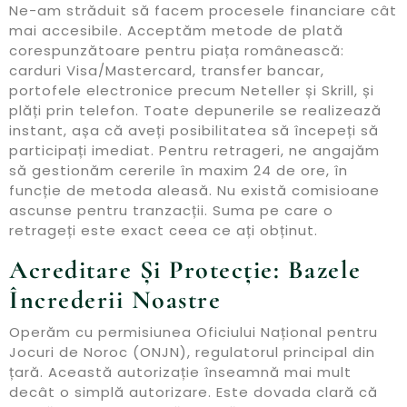
Ne-am străduit să facem procesele financiare cât
mai accesibile. Acceptăm metode de plată
corespunzătoare pentru piața românească:
carduri Visa/Mastercard, transfer bancar,
portofele electronice precum Neteller și Skrill, și
plăți prin telefon. Toate depunerile se realizează
instant, așa că aveți posibilitatea să începeți să
participați imediat. Pentru retrageri, ne angajăm
să gestionăm cererile în maxim 24 de ore, în
funcție de metoda aleasă. Nu există comisioane
ascunse pentru tranzacții. Suma pe care o
retrageți este exact ceea ce ați obținut.
Acreditare Și Protecție: Bazele
Încrederii Noastre
Operăm cu permisiunea Oficiului Național pentru
Jocuri de Noroc (ONJN), regulatorul principal din
țară. Această autorizație înseamnă mai mult
decât o simplă autorizare. Este dovada clară că