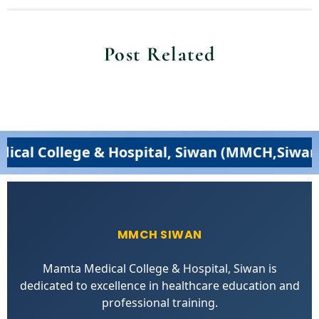
Post Related
ege & Hospital, Siwan (MMCH,Siwan) – Excell
MMCH SIWAN
Mamta Medical College & Hospital, Siwan is
dedicated to excellence in healthcare education and
professional training.