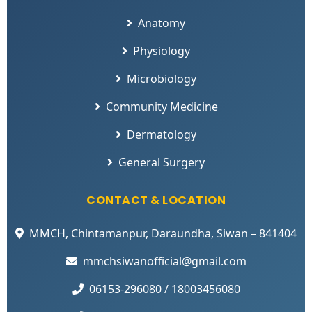
Anatomy
Physiology
Microbiology
Community Medicine
Dermatology
General Surgery
CONTACT & LOCATION
MMCH, Chintamanpur, Daraundha, Siwan – 841404
mmchsiwanofficial@gmail.com
06153-296080 / 18003456080