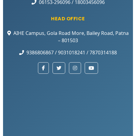
06153-296096 / 18003456096
HEAD OFFICE
AIHE Campus, Gola Road More, Bailey Road, Patna
– 801503
9386806867 / 9031018241 / 7870314188