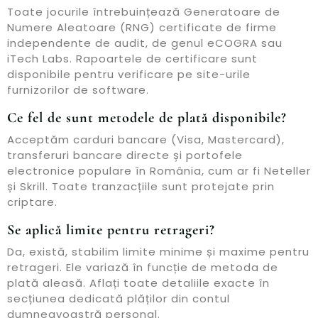
Toate jocurile întrebuințează Generatoare de
Numere Aleatoare (RNG) certificate de firme
independente de audit, de genul eCOGRA sau
iTech Labs. Rapoartele de certificare sunt
disponibile pentru verificare pe site-urile
furnizorilor de software.
Ce fel de sunt metodele de plată disponibile?
Acceptăm carduri bancare (Visa, Mastercard),
transferuri bancare directe și portofele
electronice populare în România, cum ar fi Neteller
și Skrill. Toate tranzacțiile sunt protejate prin
criptare.
Se aplică limite pentru retrageri?
Da, există, stabilim limite minime și maxime pentru
retrageri. Ele variază în funcție de metoda de
plată aleasă. Aflați toate detaliile exacte în
secțiunea dedicată plăților din contul
dumneavoastră personal.