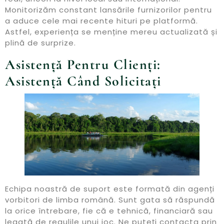
Monitorizăm constant lansările furnizorilor pentru
a aduce cele mai recente hituri pe platformă.
Astfel, experiența se menține mereu actualizată și
plină de surprize.
Asistență Pentru Clienți:
Asistență Când Solicitați
Echipa noastră de suport este formată din agenți
vorbitori de limba română. Sunt gata să răspundă
la orice întrebare, fie că e tehnică, financiară sau
legată de regulile unui joc. Ne puteți contacta prin